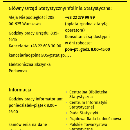
Główny Urząd Statystyczny
Infolinia Statystyczna:
Aleja Niepodległości 208
+48
22 279 99 99
00-925 Warszawa
(opłata zgodna z taryfą
operatora)
Godziny pracy Urzędu: 8.15–
Konsultanci są dostępni
16.15
w dni robocze:
Kancelaria: +48 22 608 30 00
pon
–
pt : godz. 8.00
–
15.00
kancelariaogolnaGUS@stat.gov.pl
Elektroniczna Skrzynka
Podawcza
Informacja
Centralna Biblioteka
Statystyczna
Godziny pracy Informatorium:
Centrum Informatyki
poniedziałek-piątek 8.00
–
Statystycznej
16.00
Rada Statystyki
Rządowa Rada Ludnościowa
zamówienia na dane
Polskie Towarzystwo
Statystyczne