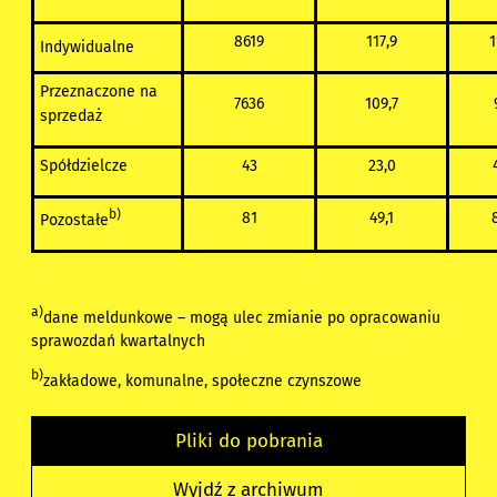
8619
117,9
1
Indywidualne
Przeznaczone na
7636
109,7
sprzedaż
Spółdzielcze
43
23,0
b)
81
49,1
Pozostałe
a)
dane meldunkowe – mogą ulec zmianie po opracowaniu
sprawozdań kwartalnych
b)
zakładowe, komunalne, społeczne czynszowe
Pliki do pobrania
Wyjdź z archiwum