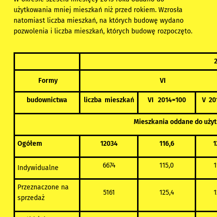
użytkowania mniej mieszkań niż przed rokiem. Wzrosła
natomiast liczba mieszkań, na których budowę wydano
pozwolenia i liczba mieszkań, których budowę rozpoczęto.
Formy
VI
budownictwa
liczba mieszkań
VI 2014=100
V 20
Mieszkania oddane do uży
Ogółem
12034
116,6
1
6674
115,0
1
Indywidualne
Przeznaczone na
5161
125,4
1
sprzedaż