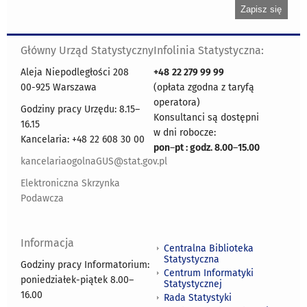
Główny Urząd Statystyczny
Infolinia Statystyczna:
Aleja Niepodległości 208
+48
22 279 99 99
00-925 Warszawa
(opłata zgodna z taryfą
operatora)
Godziny pracy Urzędu: 8.15–
Konsultanci są dostępni
16.15
w dni robocze:
Kancelaria: +48 22 608 30 00
pon
–
pt : godz. 8.00
–
15.00
kancelariaogolnaGUS@stat.gov.pl
Elektroniczna Skrzynka
Podawcza
Informacja
Centralna Biblioteka
Statystyczna
Godziny pracy Informatorium:
Centrum Informatyki
poniedziałek-piątek 8.00
–
Statystycznej
16.00
Rada Statystyki