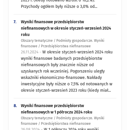
2023 r. (kiedy notowano wzrost o 10,2%).
Przychody ogółem były niższe o 3,0% od...
7.
Wyniki finansowe przedsiębiorstw
niefinansowych w okresie styczeń-wrzesień 2024
roku
Obszary tematyczne / Podmioty gospodarcze. Wyniki
finansowe / Przedsiębiorstwa niefinansowe
26.11.2024 -
W okresie styczeń-wrzesień 2024 roku
wyniki finansowe badanych przedsiębiorstw
niefinansowych były znacznie niższe od
uzyskanych rok wcześniej. Pogorszeniu uległy
wskaźniki ekonomiczno-finansowe. Nakłady
inwestycyjne były niższe o 7,5% od notowanych w
okresie styczeń-wrzesień 2023 roku (kiedy miał...
8.
Wyniki finansowe przedsiębiorstw
niefinansowych w 1 półroczu 2024 roku
Obszary tematyczne / Podmioty gospodarcze. Wyniki
finansowe / Przedsiębiorstwa niefinansowe
26.08.2024 -
W 1 półroczu 2024 roku wyniki