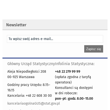
Newsletter
Główny Urząd Statystyczny
Infolinia Statystyczna:
Aleja Niepodległości 208
+48
22 279 99 99
00-925 Warszawa
(opłata zgodna z taryfą
operatora)
Godziny pracy Urzędu: 8.15–
Konsultanci są dostępni
16.15
w dni robocze:
Kancelaria: +48 22 608 30 00
pon
–
pt : godz. 8.00
–
15.00
kancelariaogolnaGUS@stat.gov.pl