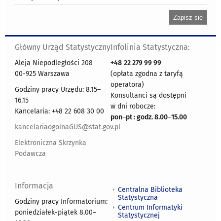
Główny Urząd Statystyczny
Infolinia Statystyczna:
Aleja Niepodległości 208
+48
22 279 99 99
00-925 Warszawa
(opłata zgodna z taryfą
operatora)
Godziny pracy Urzędu: 8.15–
Konsultanci są dostępni
16.15
w dni robocze:
Kancelaria: +48 22 608 30 00
pon
–
pt : godz. 8.00
–
15.00
kancelariaogolnaGUS@stat.gov.pl
Elektroniczna Skrzynka
Podawcza
Informacja
Centralna Biblioteka
Statystyczna
Godziny pracy Informatorium:
Centrum Informatyki
poniedziałek-piątek 8.00
–
Statystycznej