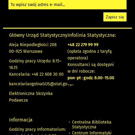
Główny Urząd Statystyczny
Infolinia Statystyczna:
Aleja Niepodległości 208
+48
22 279 99 99
00-925 Warszawa
(opłata zgodna z taryfą
operatora)
Godziny pracy Urzędu: 8.15–
Konsultanci są dostępni
16.15
w dni robocze:
Kancelaria: +48 22 608 30 00
pon
–
pt : godz. 8.00
–
15.00
kancelariaogolnaGUS@stat.gov.pl
Elektroniczna Skrzynka
Podawcza
Informacja
Centralna Biblioteka
Statystyczna
Godziny pracy Informatorium:
Centrum Informatyki