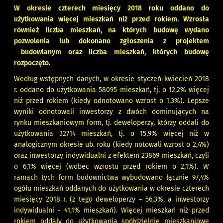
W okresie czterech miesięcy 2018 roku oddano do
użytkowania więcej mieszkań niż przed rokiem. Wzrosła
również liczba mieszkań, na których budowę wydano
pozwolenia lub dokonano zgłoszenia z projektem
budowlanym oraz liczba mieszkań, których budowę
rozpoczęto.
Według wstępnych danych, w okresie styczeń-kwiecień 2018
r. oddano do użytkowania 58095 mieszkań, tj. o 12,2% więcej
niż przed rokiem (kiedy odnotowano wzrost o 1,3%). Lepsze
wyniki odnotowali inwestorzy z dwóch dominujących na
rynku mieszkaniowym form, tj. deweloperzy, którzy oddali do
użytkowania 32714 mieszkań, tj. o 15,9% więcej niż w
analogicznym okresie ub. roku (kiedy notowali wzrost o 2,4%)
oraz inwestorzy indywidualni z efektem 23869 mieszkań, czyli
o 6,1% więcej (wobec wzrostu przed rokiem o 2,1%). W
ramach tych form budownictwa wybudowano łącznie 97,4%
ogółu mieszkań oddanych do użytkowania w okresie czterech
miesięcy 2018 r. (z tego deweloperzy – 56,3%, a inwestorzy
indywidualni - 41,1% mieszkań). Więcej mieszkań niż przed
rokiem oddały do użytkowania spółdzielnie mieszkaniowe