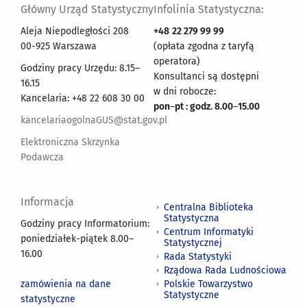
Główny Urząd Statystyczny
Infolinia Statystyczna:
Aleja Niepodległości 208
+48
22 279 99 99
00-925 Warszawa
(opłata zgodna z taryfą
operatora)
Godziny pracy Urzędu: 8.15–
Konsultanci są dostępni
16.15
w dni robocze:
Kancelaria: +48 22 608 30 00
pon
–
pt : godz. 8.00
–
15.00
kancelariaogolnaGUS@stat.gov.pl
Elektroniczna Skrzynka
Podawcza
Informacja
Centralna Biblioteka
Statystyczna
Godziny pracy Informatorium:
Centrum Informatyki
poniedziałek-piątek 8.00
–
Statystycznej
16.00
Rada Statystyki
Rządowa Rada Ludnościowa
zamówienia na dane
Polskie Towarzystwo
Statystyczne
statystyczne