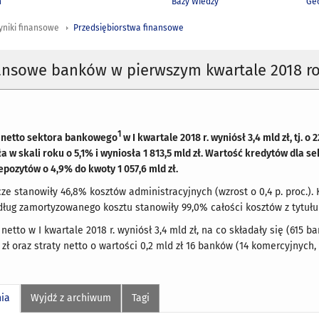
h
Bazy Wiedzy
Geo
yniki finansowe
Przedsiębiorstwa finansowe
nansowe banków w pierwszym kwartale 2018 r
1
 netto sektora bankowego
w I kwartale 2018 r. wyniósł 3,4 mld zł, tj.
a w skali roku o 5,1% i wyniosła 1 813,5 mld zł. Wartość kredytów dla s
 depozytów o 4,9% do kwoty 1 057,6 mld zł.
ze stanowiły 46,8% kosztów administracyjnych (wzrost o 0,4 p. proc.).
ug zamortyzowanego kosztu stanowiły 99,0% całości kosztów z tytułu u
netto w I kwartale 2018 r. wyniósł 3,4 mld zł, na co składały się (615 
 zł oraz straty netto o wartości 0,2 mld zł 16 banków (14 komercyjnych
nia
Wyjdź z archiwum
Tagi