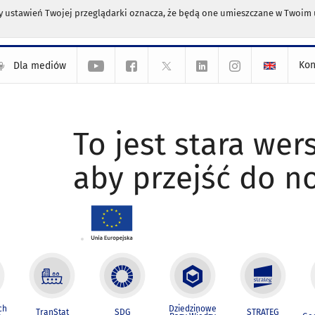
any ustawień Twojej przeglądarki oznacza, że będą one umieszczane w Twoi
Kon
Dla mediów
To jest stara wers
aby przejść do n
ch
Dziedzinowe
TranStat
SDG
STRATEG