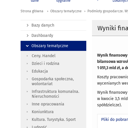
dane
sygnalne
Lokalnyc
Strona główna
Obszary tematyczne
Podmioty gospodarcze. W
Bazy danych
Wyniki fi
Dashboardy
Obszary tematyczne
Wynik finansowy
Ceny. Handel
bilansowa wzrosł
Dzieci i rodzina
1 051,3 mld zł, a
Edukacja
Koszty pracownic
Gospodarka społeczna,
wycenianych wedł
wolontariat
Infrastruktura komunalna.
Wynik finansowy 
Nieruchomości
w kwocie 3,5 mld
Inne opracowania
spółdzielcze).
Koniunktura
Kultura. Turystyka. Sport
Pliki do pobra
Ludność