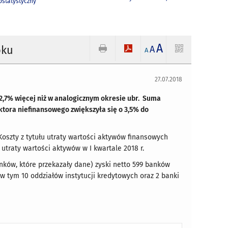
statystyczny
A
oku
A
A
27.07.2018
 o 22,7% więcej niż w analogicznym okresie ubr. Suma
ektora niefinansowego zwiększyła się o 3,5% do
 Koszty z tytułu utraty wartości aktywów finansowych
traty wartości aktywów w I kwartale 2018 r.
banków, które przekazały dane) zyski netto 599 banków
, w tym 10 oddziałów instytucji kredytowych oraz 2 banki