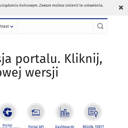
m urządzeniu końcowym. Zawsze możesz zmienić te ustawienia.
trast
ja portalu. Kliknij,
owej wersji
Portal
Portal API
Dashboardy
REGON, TERYT