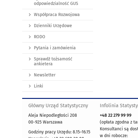
odpowiedzialność GUS
Współpraca Rozwojowa
Dzienniki Urzędowe
RODO
Pytania i zamówienia
Sprawdź tożsamość
ankietera
Newsletter
Linki
Główny Urząd Statystyczny
Infolinia Statyst
Aleja Niepodległości 208
+48
22 279 99 99
00-925 Warszawa
(opłata zgodna z ta
Konsultanci są dos
Godziny pracy Urzędu: 8.15–16.15
w dni robocze: