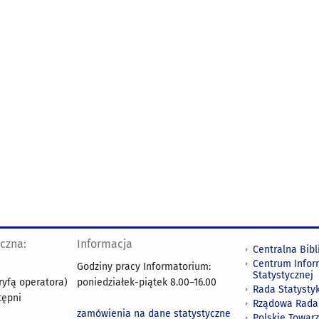
yczna:
Informacja
Centralna Bibl
Centrum Infor
Godziny pracy Informatorium:
Statystycznej
ryfą operatora)
poniedziałek-piątek 8.00
–
16.00
Rada Statystyk
tępni
Rządowa Rada
zamówienia na dane statystyczne
Polskie Towar