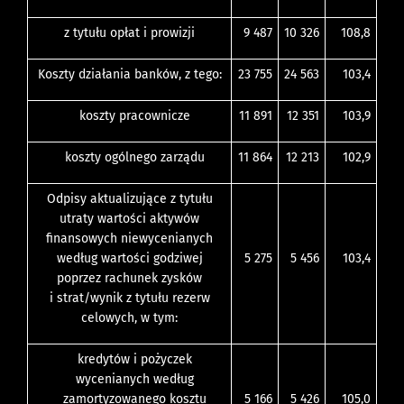
z tytułu opłat i prowizji
9 487
10 326
108,8
Koszty działania banków, z tego:
23 755
24 563
103,4
koszty pracownicze
11 891
12 351
103,9
koszty ogólnego zarządu
11 864
12 213
102,9
Odpisy aktualizujące z tytułu
utraty wartości aktywów
finansowych niewycenianych
według wartości godziwej
5 275
5 456
103,4
poprzez rachunek zysków
i strat/wynik z tytułu rezerw
celowych, w tym:
kredytów i pożyczek
wycenianych według
zamortyzowanego kosztu
5 166
5 426
105,0