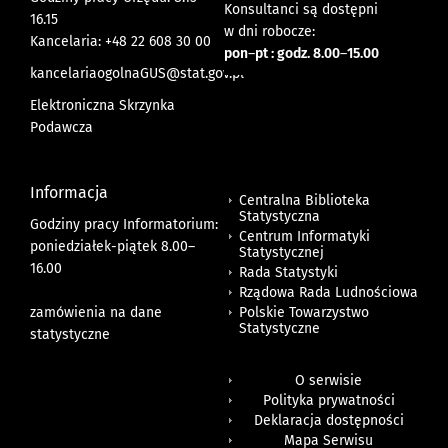
Konsultanci są dostępni
16.15
w dni robocze:
Kancelaria: +48 22 608 30 00
pon
–
pt : godz. 8.00
–
15.00
kancelariaogolnaGUS@stat.gov.pl
Elektroniczna Skrzynka
Podawcza
Informacja
Centralna Biblioteka
Statystyczna
Godziny pracy Informatorium:
Centrum Informatyki
poniedziałek-piątek 8.00
–
Statystycznej
16.00
Rada Statystyki
Rządowa Rada Ludnościowa
zamówienia na dane
Polskie Towarzystwo
Statystyczne
statystyczne
O serwisie
Polityka prywatności
Deklaracja dostępności
Mapa Serwisu