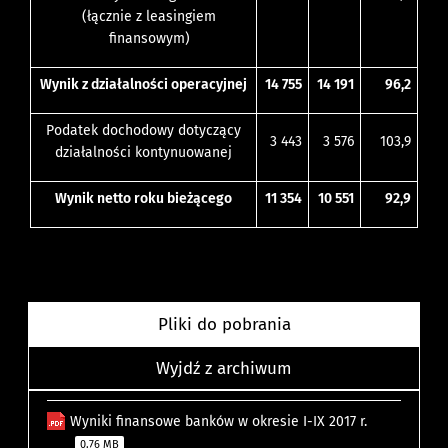
(łącznie z leasingiem
finansowym)
Wynik z działalności operacyjnej
14 755
14 191
96,2
Podatek dochodowy dotyczący
3 443
3 576
103,9
działalności kontynuowanej
Wynik netto roku bieżącego
11 354
10 551
92,9
Pliki do pobrania
Wyjdź z archiwum
Wyniki finansowe banków w okresie I-IX 2017 r.
0.76 MB