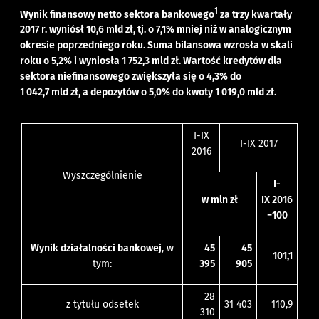
1
Wynik finansowy netto sektora bankowego
za trzy kwartały
2017 r. wyniósł 10,6 mld zł, tj. o 7,1% mniej niż w analogicznym
okresie poprzedniego roku. Suma bilansowa wzrosła w skali
roku o 5,2% i wyniosła 1 752,3 mld zł. Wartość kredytów dla
sektora niefinansowego zwiększyła się o 4,3% do
1 042,7 mld zł, a depozytów o 5,0% do kwoty 1 019,0 mld zł.
I-IX
I-IX 2017
2016
Wyszczególnienie
I-
w mln zł
IX 2016
=100
Wynik działalności bankowej
, w
45
45
101,1
tym:
395
905
28
z tytułu odsetek
31 403
110,9
310