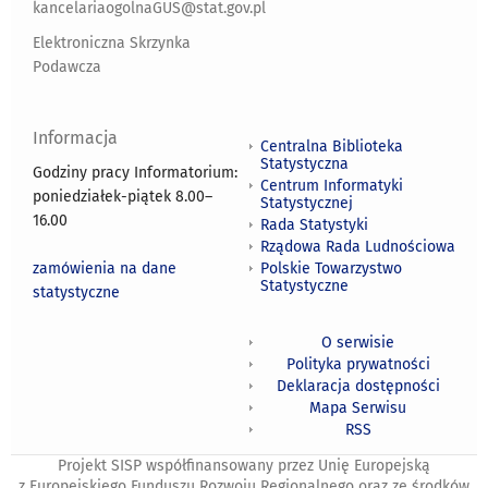
kancelariaogolnaGUS@stat.gov.pl
Elektroniczna Skrzynka
Podawcza
Informacja
Centralna Biblioteka
Statystyczna
Godziny pracy Informatorium:
Centrum Informatyki
poniedziałek-piątek 8.00
–
Statystycznej
16.00
Rada Statystyki
Rządowa Rada Ludnościowa
zamówienia na dane
Polskie Towarzystwo
Statystyczne
statystyczne
O serwisie
Polityka prywatności
Deklaracja dostępności
Mapa Serwisu
RSS
Projekt SISP współfinansowany przez Unię Europejską
z Europejskiego Funduszu Rozwoju Regionalnego oraz ze środków