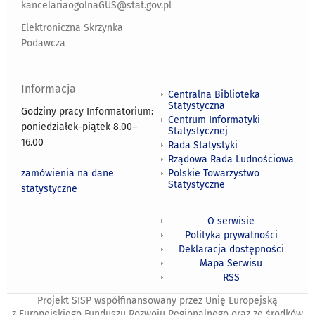
kancelariaogolnaGUS@stat.gov.pl
Elektroniczna Skrzynka
Podawcza
Informacja
Centralna Biblioteka
Statystyczna
Godziny pracy Informatorium:
Centrum Informatyki
poniedziałek-piątek 8.00
–
Statystycznej
16.00
Rada Statystyki
Rządowa Rada Ludnościowa
zamówienia na dane
Polskie Towarzystwo
Statystyczne
statystyczne
O serwisie
Polityka prywatności
Deklaracja dostępności
Mapa Serwisu
RSS
Projekt SISP współfinansowany przez Unię Europejską
z Europejskiego Funduszu Rozwoju Regionalnego oraz ze środków