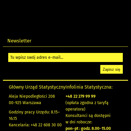
Newsletter
Główny Urząd Statystyczny
Infolinia Statystyczna:
Aleja Niepodległości 208
+48
22 279 99 99
00-925 Warszawa
(opłata zgodna z taryfą
operatora)
Godziny pracy Urzędu: 8.15–
Konsultanci są dostępni
16.15
w dni robocze:
Kancelaria: +48 22 608 30 00
pon
–
pt : godz. 8.00
–
15.00