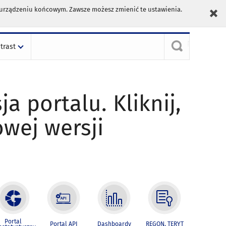
m urządzeniu końcowym. Zawsze możesz zmienić te ustawienia.
trast
ja portalu. Kliknij,
owej wersji
Portal
Portal API
Dashboardy
REGON, TERYT