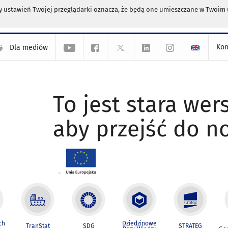
any ustawień Twojej przeglądarki oznacza, że będą one umieszczane w Twoi
Kon
Dla mediów
To jest stara wers
aby przejść do n
ch
Dziedzinowe
TranStat
SDG
STRATEG