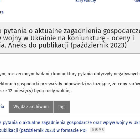
h
Bazy Wiedzy
Geo
ra
 pytania o aktualne zagadnienia gospodarcz
 wojny w Ukrainie na koniunkturę - oceny i
a. Aneks do publikacji (październik 2023)
ym, rozszerzonym badaniu koniunktury pytania dotyczyły negatywnych
ktorach gospodarki przeważały odpowiedzi wskazujące, że ceny zarówno
ższe 12 miesięcy) będą rosły wolniej.
nia
Wyjdź z archiwum
Tagi
e pytania o aktualne zagadnienia gospodarcze oraz wpływ wojny w Ukra
publikacji (październik 2023) w formacie PDF
0.15 MB