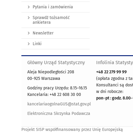
Pytania i zamówienia
Sprawdź tożsamość
ankietera
Newsletter
Linki
Główny Urząd Statystyczny
Infolinia Statyst
Aleja Niepodległości 208
+48
22 279 99 99
00-925 Warszawa
(opłata zgodna z ta
Konsultanci są dos
Godziny pracy Urzędu: 8.15–16.15
w dni robocze:
Kancelaria: +48 22 608 30 00
pon
–
pt : godz. 8.00
–
kancelariaogolnaGUS@stat.gov.pl
Elektroniczna Skrzynka Podawcza
Projekt SISP współfinansowany przez Unię Europejską