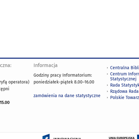
yczna:
Informacja
Centralna Bibl
Centrum Infor
Godziny pracy Informatorium:
Statystycznej
ryfą operatora)
poniedziałek-piątek 8.00
–
16.00
Rada Statystyk
tępni
Rządowa Rada
zamówienia na dane statystyczne
Polskie Towar
15.00