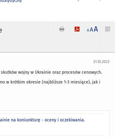
statystyczny
A
e
A
A
31.10.2023
 skutków wojny w Ukrainie oraz procesów cenowych.
 w krótkim okresie (najbliższe 1-3 miesiące), jak i
inie na koniunkturę - oceny i oczekiwania.