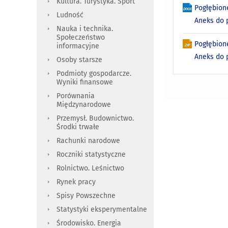
Kultura. Turystyka. Sport
Pogłębion
Ludność
Aneks do 
Nauka i technika.
Społeczeństwo
Pogłębion
informacyjne
Aneks do p
Osoby starsze
Podmioty gospodarcze.
Wyniki finansowe
Porównania
Międzynarodowe
Przemysł. Budownictwo.
Środki trwałe
Rachunki narodowe
Roczniki statystyczne
Rolnictwo. Leśnictwo
Rynek pracy
Spisy Powszechne
Statystyki eksperymentalne
Środowisko. Energia