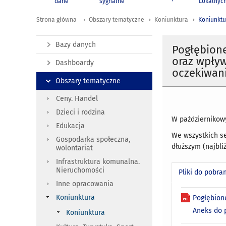
dane
sygnalne
Lokalnyc
Strona główna
Obszary tematyczne
Koniunktura
Koniunktu
Bazy danych
Pogłębione
oraz wpływ
Dashboardy
oczekiwani
Obszary tematyczne
Ceny. Handel
Dzieci i rodzina
W październikow
Edukacja
We wszystkich se
Gospodarka społeczna,
dłuższym (najbli
wolontariat
Infrastruktura komunalna.
Nieruchomości
Pliki do pobra
Inne opracowania
Koniunktura
Pogłębion
Aneks do 
Koniunktura