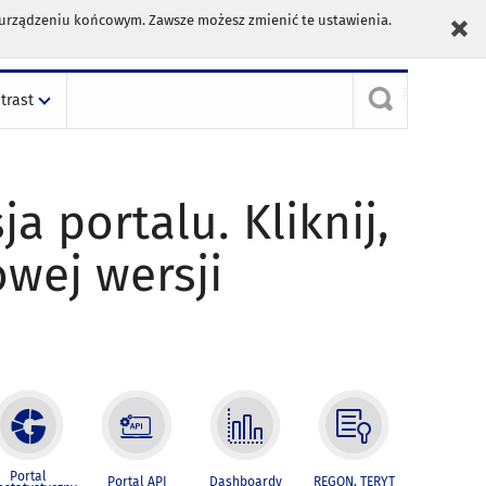
m urządzeniu końcowym. Zawsze możesz zmienić te ustawienia.
trast
ja portalu. Kliknij,
owej wersji
Portal
Portal API
Dashboardy
REGON, TERYT