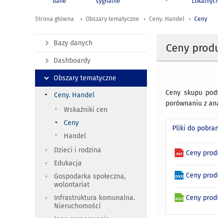
dane
sygnalne
Lokalnyc
Strona główna
Obszary tematyczne
Ceny. Handel
Ceny
Bazy danych
Ceny prod
Dashboardy
Obszary tematyczne
Ceny skupu pods
Ceny. Handel
porównaniu z an
Wskaźniki cen
Ceny
Pliki do pobra
Handel
Dzieci i rodzina
Ceny prod
Edukacja
Ceny prod
Gospodarka społeczna,
wolontariat
Ceny prod
Infrastruktura komunalna.
Nieruchomości