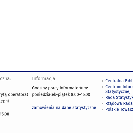
yczna:
Informacja
Centralna Bibl
Centrum Infor
Godziny pracy Informatorium:
Statystycznej
ryfą operatora)
poniedziałek-piątek 8.00
–
16.00
Rada Statystyk
tępni
Rządowa Rada
zamówienia na dane statystyczne
Polskie Towar
15.00