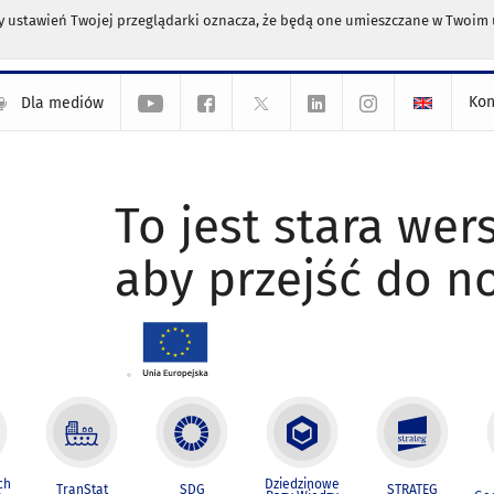
any ustawień Twojej przeglądarki oznacza, że będą one umieszczane w Twoi
Kon
Dla mediów
To jest stara wers
aby przejść do n
ch
Dziedzinowe
TranStat
SDG
STRATEG