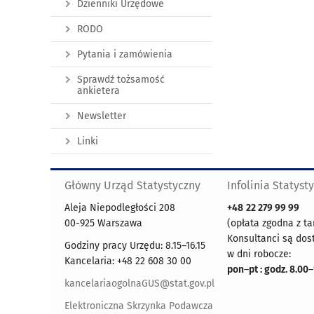
Dzienniki Urzędowe
RODO
Pytania i zamówienia
Sprawdź tożsamość
ankietera
Newsletter
Linki
Główny Urząd Statystyczny
Infolinia Statyst
Aleja Niepodległości 208
+48
22 279 99 99
00-925 Warszawa
(opłata zgodna z ta
Konsultanci są dos
Godziny pracy Urzędu: 8.15–16.15
w dni robocze:
Kancelaria: +48 22 608 30 00
pon
–
pt : godz. 8.00
–
kancelariaogolnaGUS@stat.gov.pl
Elektroniczna Skrzynka Podawcza