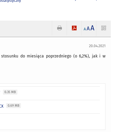
statystyczny
A
A
A
20.04.2021
stosunku do miesiąca poprzedniego (o 6,2%), jak i w
F
0.35 MB
OCX
0.69 MB