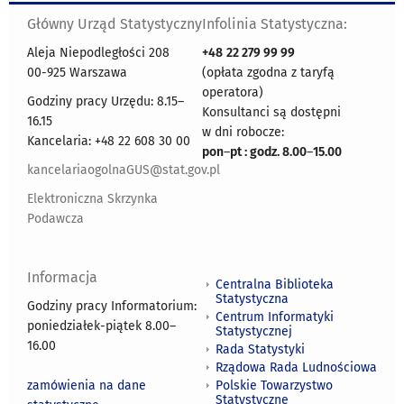
Główny Urząd Statystyczny
Infolinia Statystyczna:
Aleja Niepodległości 208
+48
22 279 99 99
00-925 Warszawa
(opłata zgodna z taryfą
operatora)
Godziny pracy Urzędu: 8.15–
Konsultanci są dostępni
16.15
w dni robocze:
Kancelaria: +48 22 608 30 00
pon
–
pt : godz. 8.00
–
15.00
kancelariaogolnaGUS@stat.gov.pl
Elektroniczna Skrzynka
Podawcza
Informacja
Centralna Biblioteka
Statystyczna
Godziny pracy Informatorium:
Centrum Informatyki
poniedziałek-piątek 8.00
–
Statystycznej
16.00
Rada Statystyki
Rządowa Rada Ludnościowa
zamówienia na dane
Polskie Towarzystwo
Statystyczne