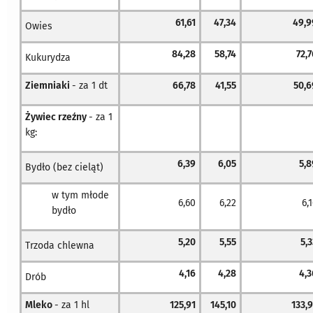
61,61
47,34
49,9
Owies
84,28
58,74
72,
Kukurydza
Ziemniaki
- za 1 dt
66,78
41,55
50,6
Żywiec rzeźny
- za 1
kg:
6,39
6,05
5,8
Bydło (bez cieląt)
w tym młode
6,60
6,22
6,
bydło
5,20
5,55
5,
Trzoda chlewna
4,16
4,28
4,3
Drób
Mleko
- za 1 hl
125,91
145,10
133,