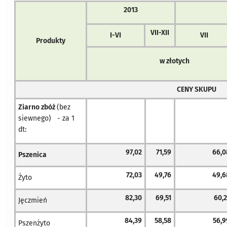
2013
VII-XII
I-VI
VII
Produkty
w złotych
CENY SKUPU
Ziarno zbóż
(bez
siewnego) - za 1
dt:
97,02
71,59
66,0
Pszenica
72,03
49,76
49,6
Żyto
82,30
69,51
60,2
Jęczmień
84,39
58,58
56,9
Pszenżyto