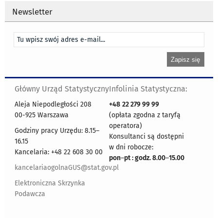
Newsletter
Główny Urząd Statystyczny
Infolinia Statystyczna:
Aleja Niepodległości 208
+48
22 279 99 99
00-925 Warszawa
(opłata zgodna z taryfą
operatora)
Godziny pracy Urzędu: 8.15–
Konsultanci są dostępni
16.15
w dni robocze:
Kancelaria: +48 22 608 30 00
pon
–
pt : godz. 8.00
–
15.00
kancelariaogolnaGUS@stat.gov.pl
Elektroniczna Skrzynka
Podawcza