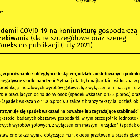
h
Bazy Wiedzy
Geo
ra
demii COVID-19 na koniunkturę gospodarczą 
zekiwania (dane szczegółowe oraz szeregi
Aneks do publikacji (luty 2021)
, w porównaniu z ubiegłym miesiącem, udziału ankietowanych podmio
y negatywne skutki pandemii.
Sytuacja ta była najbardziej widoczna w
produkcją metalowych wyrobów gotowych, z wyłączeniem maszyn i urzą
zbie pracujących od 10 do 49 osób (spadek wskazań o 12,2 p.proc.) ora
 (spadek wskazań o 11,0 p.proc.), a także z branży tekstylia, odzież, ob
utrzymuje się spadek wskazań na poważne lub zagrażające stabilności 
iększości badanych obszarów gospodarki, w tym szczególnie jednoste
wych wyrobów gotowych, z wyłączeniem maszyn i urządzeń (spadek o 4
tawiono także wyniki dotyczące m.in. okresu przetrwania przedsiębior