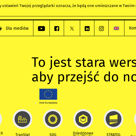
any ustawień Twojej przeglądarki oznacza, że będą one umieszczane w Twoi
Kon
Dla mediów
To jest stara wers
aby przejść do n
ch
Dziedzinowe
TranStat
SDG
STRATEG