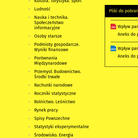
Kultura. Turystyka. Sport
Ludność
Pliki do pobra
Nauka i technika.
Społeczeństwo
Wpływ pan
informacyjne
Aneks do p
Osoby starsze
Podmioty gospodarcze.
Wpływ pan
Wyniki finansowe
Aneks do 
Porównania
Międzynarodowe
Przemysł. Budownictwo.
Środki trwałe
Rachunki narodowe
Roczniki statystyczne
Rolnictwo. Leśnictwo
Rynek pracy
Spisy Powszechne
Statystyki eksperymentalne
Środowisko. Energia