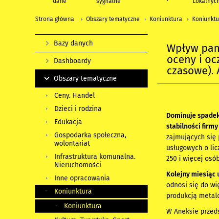
dane
sygnalne
Lokalnyc
Strona główna
Obszary tematyczne
Koniunktura
Koniunktu
Bazy danych
Wpływ pan
oceny i oc
Dashboardy
czasowe). 
Obszary tematyczne
Ceny. Handel
Dzieci i rodzina
Dominuje spadek
Edukacja
stabilności firm
Gospodarka społeczna,
zajmujących się 
wolontariat
usługowych o lic
Infrastruktura komunalna.
250 i więcej osób
Nieruchomości
Kolejny miesiąc 
Inne opracowania
odnosi się do w
Koniunktura
produkcją metalo
Koniunktura
W Aneksie przeds