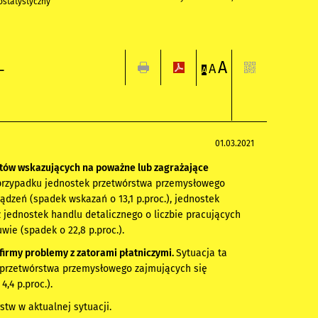
statystyczny
A
-
A
A
01.03.2021
tów wskazujących na poważne lub zagrażające
 przypadku jednostek przetwórstwa przemysłowego
dzeń (spadek wskazań o 13,1 p.proc.), jednostek
z jednostek handlu detalicznego o liczbie pracujących
uwie (spadek o 22,8 p.proc.).
firmy problemy z zatorami płatniczymi.
Sytuacja ta
k przetwórstwa przemysłowego zajmujących się
,4 p.proc.).
stw w aktualnej sytuacji.