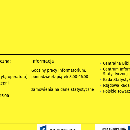
yczna:
Informacja
Centralna Bibl
Centrum Infor
Godziny pracy Informatorium:
Statystycznej
ryfą operatora)
poniedziałek-piątek 8.00
–
16.00
Rada Statystyk
tępni
Rządowa Rada
zamówienia na dane statystyczne
Polskie Towar
15.00