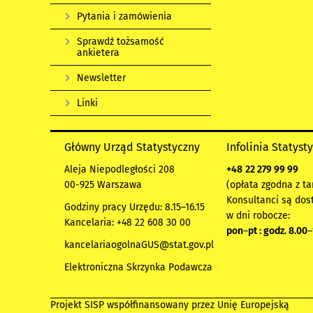
Pytania i zamówienia
Sprawdź tożsamość
ankietera
Newsletter
Linki
Główny Urząd Statystyczny
Infolinia Statyst
Aleja Niepodległości 208
+48
22 279 99 99
00-925 Warszawa
(opłata zgodna z ta
Konsultanci są dos
Godziny pracy Urzędu: 8.15–16.15
w dni robocze:
Kancelaria: +48 22 608 30 00
pon
–
pt : godz. 8.00
–
kancelariaogolnaGUS@stat.gov.pl
Elektroniczna Skrzynka Podawcza
Projekt SISP współfinansowany przez Unię Europejską