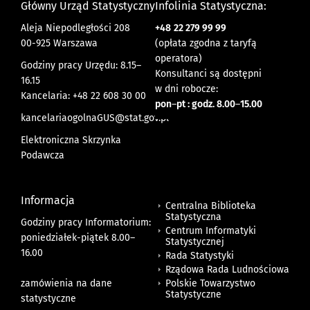
Główny Urząd Statystyczny
Infolinia Statystyczna:
Aleja Niepodległości 208
+48
22 279 99 99
00-925 Warszawa
(opłata zgodna z taryfą
operatora)
Godziny pracy Urzędu: 8.15–
Konsultanci są dostępni
16.15
w dni robocze:
Kancelaria: +48 22 608 30 00
pon
–
pt : godz. 8.00
–
15.00
kancelariaogolnaGUS@stat.gov.pl
Elektroniczna Skrzynka
Podawcza
Informacja
Centralna Biblioteka
Statystyczna
Godziny pracy Informatorium:
Centrum Informatyki
poniedziałek-piątek 8.00
–
Statystycznej
16.00
Rada Statystyki
Rządowa Rada Ludnościowa
zamówienia na dane
Polskie Towarzystwo
Statystyczne
statystyczne