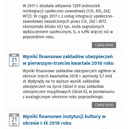
W 2017 r. działało aktywnie 1209 jednostek
reintegracji społeczno-zawodowej (CIS, KIS, ZAZ,
WTZ). W ciągu 2017 r. z usług integracji społeczno-
zawodowej świadczonych przez CIS, ZAZ i WTZ
skorzystało blisko 43,1 tys. osób zagrożonych
wykluczeniem społecznym, tj. o 4,9% więcej niż w
poprzednim roku.
Czytaj dalej
Wyniki finansowe zakładów ubezpieczeń
21
w pierwszym-trzecim kwartale 2018 roku
gru
Wyniki finansowe zakładów ubezpieczeń ogółem w
okresie trzech kwartałów 2018 r. wyniosły 5,7 mld
zł. Wpłynęły na to wyższe wyniki zakładów
ubezpieczeń na życie (dział I) oraz zakładów
ubezpieczeń majątkowych (dział II), w porównaniu
z analogicznym okresem roku poprzedniego.
Czytaj dalej
Wyniki finansowe instytucji kultury w
21
okresie I-IX 2018 roku
gru