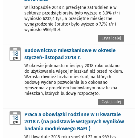
W listopadzie 2018 r. przeciętne zatrudnienie w
sektorze przedsiębiorstw było wyższe o 3,0% r/r i
wyniosło 6232,4 tys., a przeciętne miesięczne
wynagrodzenie (brutto) było wyższe o 7,7% r/r i
wyniosło 4966,61 zł.
Czytaj dalej
Budownictwo mieszkaniowe w okresie
18
styczeń-listopad 2018 r.
gru
W okresie jedenastu miesięcy 2018 roku oddano
do użytkowania więcej mieszkań niż przed rokiem.
Wzrosła również liczba mieszkań, na których
budowę wydano pozwolenia lub dokonano
zgłoszenia z projektem budowlanym oraz liczba
mieszkań, których budowę rozpoczęto.
Czytaj dalej
Praca a obowiązki rodzinne w II kwartale
18
2018 r. (na podstawie wstępnych wyników
gru
badania modułowego BAEL)
W II kwartale 2018 roku spośród 22 mln 969 tys.