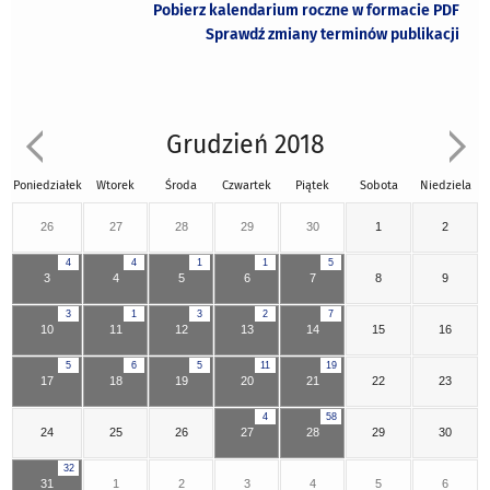
Pobierz kalendarium roczne w formacie PDF
Sprawdź zmiany terminów publikacji
Grudzień 2018
Poniedziałek
Wtorek
Środa
Czwartek
Piątek
Sobota
Niedziela
26
27
28
29
30
1
2
4
4
1
1
5
3
4
5
6
7
8
9
3
1
3
2
7
10
11
12
13
14
15
16
5
6
5
11
19
17
18
19
20
21
22
23
4
58
24
25
26
27
28
29
30
32
31
1
2
3
4
5
6