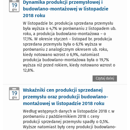
Dynamika produkcji przemysłowej i
19
budowlano-montażowej w listopadzie
gru
2018 roku
W listopadzie br. produkcja sprzedana przemysłu
była wyższa o 4,7% w porównaniu z listopadem ub.
roku, a produkcja budowlano-montażowa – o
17,1%. W okresie styczeń – listopad br. produkcja
sprzedana przemysłu była o 6,1% wyższa w
porównaniu z analogicznym okresem ub. roku,
kiedy notowano wzrost o 6,9%, natomiast
produkcja budowlano-montażowa była o 19,7%
wyższa niż przed rokiem, kiedy notowano wzrost o
12,8%.
Czytaj dalej
Wskaźniki cen produkcji sprzedanej
19
przemysłu oraz produkcji budowlano-
gru
montażowej w listopadzie 2018 roku
Według wstępnych danych w listopadzie 2018 r. w
porównaniu z październikiem 2018 r. ceny
produkcji sprzedanej przemysłu spadły o 0,5%.
Wyższe natomiast były ceny produkcji budowlano-