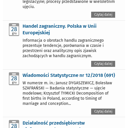
legislacyjne; procesy przedstawione w wieloletnim
ujęciu.
Czytaj dalej
Handel zagraniczny. Polska w Unii
28
Europejskiej
gru
Informacja o obrotach handlu zagranicznego
prezentuje tendencje, porównania w czasie i
przestrzeni oraz analityczny opis zjawisk
zachodzących w handlu zagranicznym.
Czytaj dalej
Wiadomości Statystyczne nr 12/2018 (691)
28
gru
W numerze m. in.: Janusz DYGASZEWICZ, Bolesław
SZAFRAŃSKI — Badania statystyczne — ujęcie
modelowe; Krzysztof TYMICKI Decomposition of
first births in Poland, according to timing of
marriage and conception...
Czytaj dalej
Działalność przedsiębiorstw
28