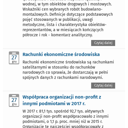
wodnej, w tym obiektów drogowych i mostowych.
Wskaźniki cen wybranych robót budowlano-
montażowych. Definicje dotyczące podstawowych
pojęć stosowanych w publikacji, uwagi
metodyczne, lista i charakterystyka obiektów-
reprezentantów, a w miesiącach kończących
półrocze i rok - komentarz analityczny.
Czytaj dalej
Rachunki ekonomiczne środowiska
27
gru
Rachunki ekonomiczne środowiska są rachunkami
satelitarnymi w stosunku do rachunków
narodowych co sprawia, że dostarczają w pełni
spójnych danych z rachunkami narodowymi.
Czytaj dalej
Współpraca organizacji non-profit z
27
innymi podmiotami w 2017 r.
gru
W 2017 r. 81,1 tys. spośród 92,7 tys. aktywnych
organizacji non-profit współpracowało z innymi
podmiotami, o 1,1 p. proc. mniej niż w 2015 r.
Organizacje te najczęściej współpracowały z