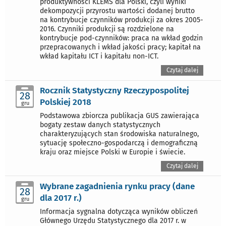
produktywności KLEMS dla Polski, czyli wyniki
dekompozycji przyrostu wartości dodanej brutto
na kontrybucje czynników produkcji za okres 2005-
2016. Czynniki produkcji są rozdzielone na
kontrybucje pod-czynników: praca na wkład godzin
przepracowanych i wkład jakości pracy; kapitał na
wkład kapitału ICT i kapitału non-ICT.
Czytaj dalej
Rocznik Statystyczny Rzeczypospolitej
28
Polskiej 2018
gru
Podstawowa zbiorcza publikacja GUS zawierająca
bogaty zestaw danych statystycznych
charakteryzujących stan środowiska naturalnego,
sytuację społeczno-gospodarczą i demograficzną
kraju oraz miejsce Polski w Europie i świecie.
Czytaj dalej
Wybrane zagadnienia rynku pracy (dane
28
dla 2017 r.)
gru
Informacja sygnalna dotycząca wyników obliczeń
Głównego Urzędu Statystycznego dla 2017 r. w