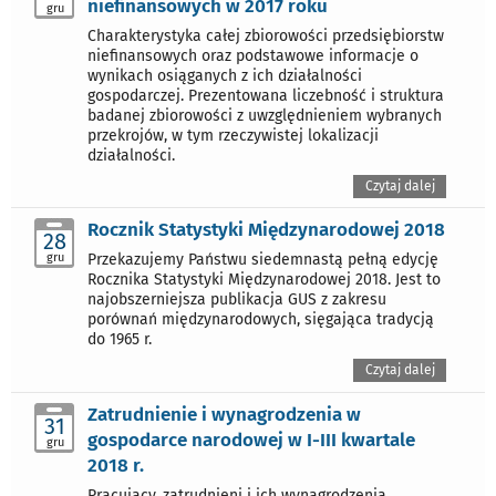
niefinansowych w 2017 roku
gru
Charakterystyka całej zbiorowości przedsiębiorstw
niefinansowych oraz podstawowe informacje o
wynikach osiąganych z ich działalności
gospodarczej. Prezentowana liczebność i struktura
badanej zbiorowości z uwzględnieniem wybranych
przekrojów, w tym rzeczywistej lokalizacji
działalności.
Czytaj dalej
Rocznik Statystyki Międzynarodowej 2018
28
gru
Przekazujemy Państwu siedemnastą pełną edycję
Rocznika Statystyki Międzynarodowej 2018. Jest to
najobszerniejsza publikacja GUS z zakresu
porównań międzynarodowych, sięgająca tradycją
do 1965 r.
Czytaj dalej
Zatrudnienie i wynagrodzenia w
31
gospodarce narodowej w I-III kwartale
gru
2018 r.
Pracujący, zatrudnieni i ich wynagrodzenia