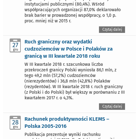
instytucjami publicznymi (80,4%). Wśród
współpracujących organizacji 87,0% deklarowało
brak barier w prowadzonej współpracy, o 1,0 p.
proc. mniej niż w 2015 r.
Czytaj dalej
Ruch graniczny oraz wydatki
27
cudzoziemców w Polsce i Polaków za
gru
granicą w III kwartale 2018 roku
W III kwartale 2018 r. szacunkowa liczba
przekroczeń granicy Polski wyniosła 86,1 mln, z
tego 49,2 mln (57,2%) cudzoziemców
(nierezydentów) i 36,8 mln (42,8%) Polaków
(rezydentów). W III kwartale 2018 r. ruch graniczny
(z Polski i do Polski) był większy w porównaniu z III
kwartałem 2017 r. o 4,3%.
Czytaj dalej
Rachunek produktywności KLEMS –
28
Polska 2005-2016
gru
Publikacja prezentuje wyniki rachunku