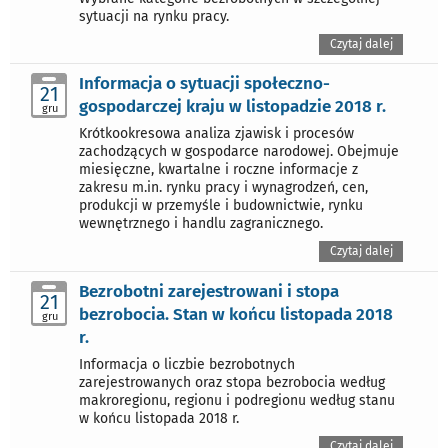
sytuacji na rynku pracy.
Czytaj dalej
Informacja o sytuacji społeczno-
21
gospodarczej kraju w listopadzie 2018 r.
gru
Krótkookresowa analiza zjawisk i procesów
zachodzących w gospodarce narodowej. Obejmuje
miesięczne, kwartalne i roczne informacje z
zakresu m.in. rynku pracy i wynagrodzeń, cen,
produkcji w przemyśle i budownictwie, rynku
wewnętrznego i handlu zagranicznego.
Czytaj dalej
Bezrobotni zarejestrowani i stopa
21
bezrobocia. Stan w końcu listopada 2018
gru
r.
Informacja o liczbie bezrobotnych
zarejestrowanych oraz stopa bezrobocia według
makroregionu, regionu i podregionu według stanu
w końcu listopada 2018 r.
Czytaj dalej