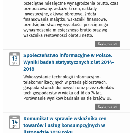
przeciętne miesięczne wynagrodzenia brutto, czas
przepracowany, wskaźniki cen, nakłady
inwestycyjne, aktywa obrotowe, źródła
finansowania majątku, wskaźniki finansowe,
przedsiębiorstwa wg wysokości przeciętnego
wynagrodzenia miesięcznego brutto oraz wg
wskaźnika rentowności obrotu netto.
Czytaj dalej
Społeczeństwo informacyjne w Polsce.
13
Wyniki badań statystycznych z lat 2014-
gru
2018
Wykorzystanie technologii informacyjno-
telekomunikacyjnych w przedsiębiorstwach,
gospodarstwach domowych oraz przez członków
tych gospodarstw w wieku od 16 do 74 lat.
Porównanie wyników badania na tle krajów UE.
Czytaj dalej
Komunikat w sprawie wskaźnika cen
14
towarów i usług konsumpcyjnych w
gru
listopadzie 2018 roku