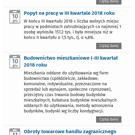
Czytaj dalej
Popyt na pracę w III kwartale 2018 roku
10
gru
W końcu III kwartału 2018 r. liczba wolnych miejsc
pracy w podmiotach zatrudniających co najmniej 1
osobę wynosiła 157,2 tys. i była mniejsza niż w
końcu II kwartału o 7,5 tys., tj. o 4,6%.
Czytaj dalej
Budownictwo mieszkaniowe I-III kwartał
10
2018 roku
gru
Mieszkania oddane do użytkowania wg form
budownictwa (spółdzielcze, zakładowe,
komunalne, indywidualne, przeznaczone na
sprzedaż lub wynajem, społeczne czynszowe),
przeciętny czas trwania budowy budynków
mieszkalnych, kubatura budynków mieszkalnych
oddanych do użytkowania, metody wznoszenia
budynków, budynki wg liczby kondygnacji.
Czytaj dalej
Obroty towarowe handlu zagranicznego
11