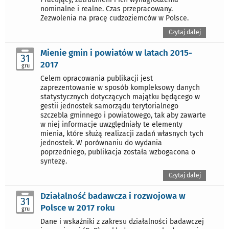
nominalne i realne. Czas przepracowany.
Zezwolenia na pracę cudzoziemców w Polsce.
Czytaj dalej
Mienie gmin i powiatów w latach 2015-
31
2017
gru
Celem opracowania publikacji jest
zaprezentowanie w sposób kompleksowy danych
statystycznych dotyczących majątku będącego w
gestii jednostek samorządu terytorialnego
szczebla gminnego i powiatowego, tak aby zawarte
w niej informacje uwzględniały te elementy
mienia, które służą realizacji zadań własnych tych
jednostek. W porównaniu do wydania
poprzedniego, publikacja została wzbogacona o
syntezę.
Czytaj dalej
Działalność badawcza i rozwojowa w
31
Polsce w 2017 roku
gru
Dane i wskaźniki z zakresu działalności badawczej