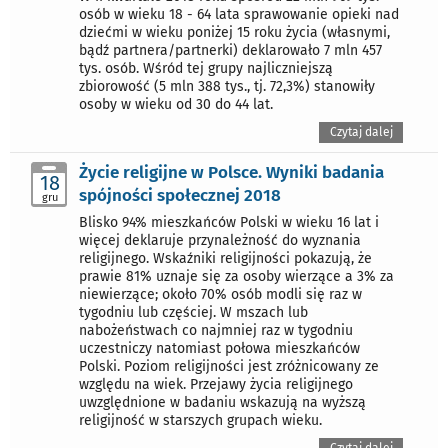
osób w wieku 18 - 64 lata sprawowanie opieki nad
dziećmi w wieku poniżej 15 roku życia (własnymi,
bądź partnera/partnerki) deklarowało 7 mln 457
tys. osób. Wśród tej grupy najliczniejszą
zbiorowość (5 mln 388 tys., tj. 72,3%) stanowiły
osoby w wieku od 30 do 44 lat.
Czytaj dalej
Życie religijne w Polsce. Wyniki badania
18
spójności społecznej 2018
gru
Blisko 94% mieszkańców Polski w wieku 16 lat i
więcej deklaruje przynależność do wyznania
religijnego. Wskaźniki religijności pokazują, że
prawie 81% uznaje się za osoby wierzące a 3% za
niewierzące; około 70% osób modli się raz w
tygodniu lub częściej. W mszach lub
nabożeństwach co najmniej raz w tygodniu
uczestniczy natomiast połowa mieszkańców
Polski. Poziom religijności jest zróżnicowany ze
względu na wiek. Przejawy życia religijnego
uwzględnione w badaniu wskazują na wyższą
religijność w starszych grupach wieku.
Czytaj dalej