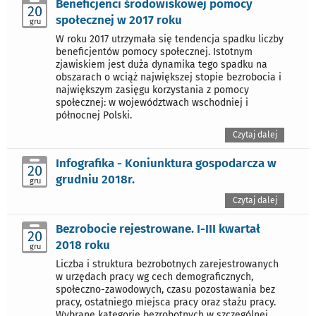
Beneficjenci środowiskowej pomocy
20
społecznej w 2017 roku
gru
W roku 2017 utrzymała się tendencja spadku liczby
beneficjentów pomocy społecznej. Istotnym
zjawiskiem jest duża dynamika tego spadku na
obszarach o wciąż największej stopie bezrobocia i
największym zasięgu korzystania z pomocy
społecznej: w województwach wschodniej i
północnej Polski.
Czytaj dalej
Infografika - Koniunktura gospodarcza w
20
grudniu 2018r.
gru
Czytaj dalej
Bezrobocie rejestrowane. I-III kwartał
20
2018 roku
gru
Liczba i struktura bezrobotnych zarejestrowanych
w urzędach pracy wg cech demograficznych,
społeczno-zawodowych, czasu pozostawania bez
pracy, ostatniego miejsca pracy oraz stażu pracy.
Wybrane kategorie bezrobotnych w szczególnej