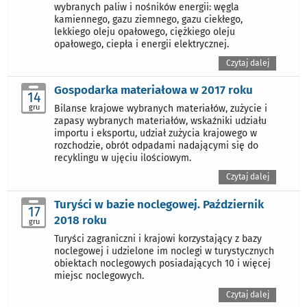
wybranych paliw i nośników energii: węgla
kamiennego, gazu ziemnego, gazu ciekłego,
lekkiego oleju opałowego, ciężkiego oleju
opałowego, ciepła i energii elektrycznej.
Czytaj dalej
Gospodarka materiałowa w 2017 roku
14
gru
Bilanse krajowe wybranych materiałów, zużycie i
zapasy wybranych materiałów, wskaźniki udziału
importu i eksportu, udział zużycia krajowego w
rozchodzie, obrót odpadami nadającymi się do
recyklingu w ujęciu ilościowym.
Czytaj dalej
Turyści w bazie noclegowej. Październik
17
2018 roku
gru
Turyści zagraniczni i krajowi korzystający z bazy
noclegowej i udzielone im noclegi w turystycznych
obiektach noclegowych posiadających 10 i więcej
miejsc noclegowych.
Czytaj dalej