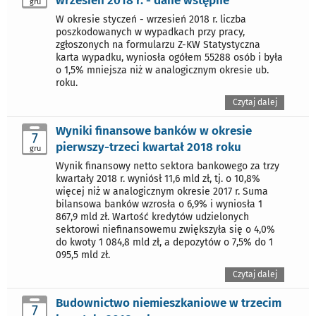
wrzesień 2018 r. - dane wstępne
gru
W okresie styczeń - wrzesień 2018 r. liczba
poszkodowanych w wypadkach przy pracy,
zgłoszonych na formularzu Z-KW Statystyczna
karta wypadku, wyniosła ogółem 55288 osób i była
o 1,5% mniejsza niż w analogicznym okresie ub.
roku.
Czytaj dalej
Wyniki finansowe banków w okresie
7
pierwszy-trzeci kwartał 2018 roku
gru
Wynik finansowy netto sektora bankowego za trzy
kwartały 2018 r. wyniósł 11,6 mld zł, tj. o 10,8%
więcej niż w analogicznym okresie 2017 r. Suma
bilansowa banków wzrosła o 6,9% i wyniosła 1
867,9 mld zł. Wartość kredytów udzielonych
sektorowi niefinansowemu zwiększyła się o 4,0%
do kwoty 1 084,8 mld zł, a depozytów o 7,5% do 1
095,5 mld zł.
Czytaj dalej
Budownictwo niemieszkaniowe w trzecim
7