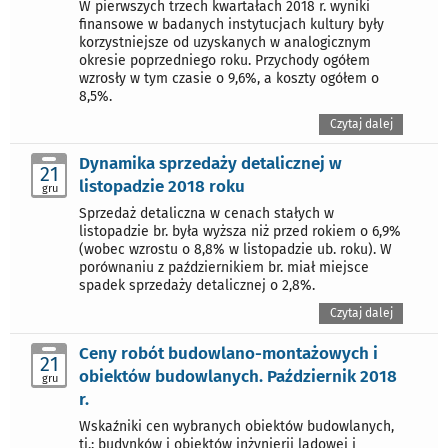
W pierwszych trzech kwartałach 2018 r. wyniki
finansowe w badanych instytucjach kultury były
korzystniejsze od uzyskanych w analogicznym
okresie poprzedniego roku. Przychody ogółem
wzrosły w tym czasie o 9,6%, a koszty ogółem o
8,5%.
Czytaj dalej
Dynamika sprzedaży detalicznej w
21
listopadzie 2018 roku
gru
Sprzedaż detaliczna w cenach stałych w
listopadzie br. była wyższa niż przed rokiem o 6,9%
(wobec wzrostu o 8,8% w listopadzie ub. roku). W
porównaniu z październikiem br. miał miejsce
spadek sprzedaży detalicznej o 2,8%.
Czytaj dalej
Ceny robót budowlano-montażowych i
21
obiektów budowlanych. Październik 2018
gru
r.
Wskaźniki cen wybranych obiektów budowlanych,
tj.: budynków i obiektów inżynierii lądowej i