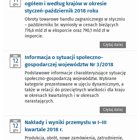
ogółem i według krajów w okresie
gru
styczeń-październik 2018 roku
Obroty towarowe handlu zagranicznego w styczniu
– październiku br. wyniosły w cenach bieżących
776,6 mld zł w eksporcie oraz 790,1 mld zł w
imporcie.
Czytaj dalej
Informacja o sytuacji społeczno-
12
gospodarczej województw Nr 3/2018
gru
Podstawowe informacje charakteryzujące sytuację
społeczno-gospodarczą województw. Wybrane
kategorie prezentowane w ujęciu dynamicznym, a
także w relacji do przeciętnych wielkości dla kraju
w okresach kwartalnych i w okresach
narastających.
Czytaj dalej
Nakłady i wyniki przemysłu w I–III
12
kwartale 2018 r.
gru
Produkcja, obrót, nowe zamówienia, zatrudnienie,