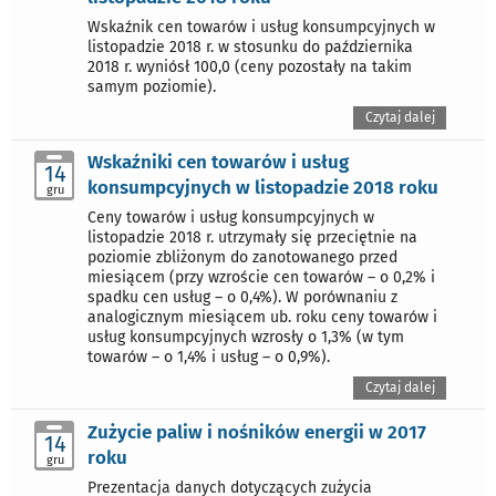
Wskaźnik cen towarów i usług konsumpcyjnych w
listopadzie 2018 r. w stosunku do października
2018 r. wyniósł 100,0 (ceny pozostały na takim
samym poziomie).
Czytaj dalej
Wskaźniki cen towarów i usług
14
konsumpcyjnych w listopadzie 2018 roku
gru
Ceny towarów i usług konsumpcyjnych w
listopadzie 2018 r. utrzymały się przeciętnie na
poziomie zbliżonym do zanotowanego przed
miesiącem (przy wzroście cen towarów – o 0,2% i
spadku cen usług – o 0,4%). W porównaniu z
analogicznym miesiącem ub. roku ceny towarów i
usług konsumpcyjnych wzrosły o 1,3% (w tym
towarów – o 1,4% i usług – o 0,9%).
Czytaj dalej
Zużycie paliw i nośników energii w 2017
14
roku
gru
Prezentacja danych dotyczących zużycia