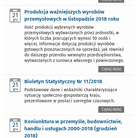
Produkcja ważniejszych wyrobów
21
przemysłowych w listopadzie 2018 roku
gru
Ilość produkcji wybranych wyrobów
przemysłowych wytwarzanych przez jednostki, w
których liczba pracujących wynosi 50 osób i
więcej. Informacje dotyczą produkcji wyrobów
gotowych przeznaczonych na sprzedaż, jak również
do dalszego przerobu wewnątrz przedsiębiorstwa,
wytwarzanych z surowca własnego i powierzonego.
Czytaj dalej
Biuletyn Statystyczny Nr 11/2018
21
gru
Podstawowe dane i wskaźniki charakteryzujące
sytuację społeczno-gospodarczą kraju,
prezentowane w postaci szeregów czasowych.
Czytaj dalej
Koniunktura w przemyśle, budownictwie,
21
handlu i usługach 2000-2018 (grudzień
gru
2018)