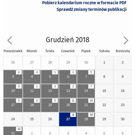
Pobierz kalendarium roczne w formacie PDF
Sprawdź zmiany terminów publikacji
Grudzień 2018
Poniedziałek
Wtorek
Środa
Czwartek
Piątek
Sobota
Niedziela
26
27
28
29
30
1
2
4
4
1
1
5
3
4
5
6
7
8
9
3
1
3
2
7
10
11
12
13
14
15
16
5
6
5
11
19
17
18
19
20
21
22
23
4
58
24
25
26
27
28
29
30
32
31
1
2
3
4
5
6