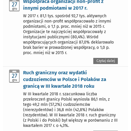
Współpraca organizacji non-profit z
27
innymi podmiotami w 2017 r.
gru
W 2017 r. 81,1 tys. spośród 92,7 tys. aktywnych
organizacji non-profit współpracowało z innymi
podmiotami, o 1,1 p. proc. mniej niż w 2015 r.
Organizacje te najczęściej współpracowały z
instytucjami publicznymi (80,4%). Wśród
współpracujących organizacji 87,0% deklarowało
brak barier w prowadzonej współpracy, o 1,0 p.
proc. mniej niż w 2015 r.
Czytaj dalej
Ruch graniczny oraz wydatki
27
cudzoziemców w Polsce i Polaków za
gru
granicą w III kwartale 2018 roku
W III kwartale 2018 r. szacunkowa liczba
przekroczeń granicy Polski wyniosła 86,1 mln, z
tego 49,2 mln (57,2%) cudzoziemców
(nierezydentów) i 36,8 mln (42,8%) Polaków
(rezydentów). W III kwartale 2018 r. ruch graniczny
(z Polski i do Polski) był większy w porównaniu z III
kwartałem 2017 r. o 4,3%.