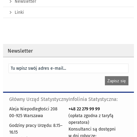
Newsletter
Linki
Newsletter
Główny Urząd Statystyczny
Infolinia Statystyczna:
Aleja Niepodległości 208
+48
22 279 99 99
00-925 Warszawa
(opłata zgodna z taryfą
operatora)
Godziny pracy Urzędu: 8.15–
Konsultanci są dostępni
16.15
w dni robocze: