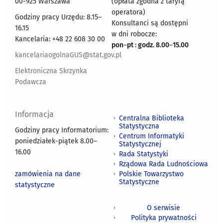
00-925 Warszawa
(opłata zgodna z taryfą
operatora)
Godziny pracy Urzędu: 8.15–
Konsultanci są dostępni
16.15
w dni robocze:
Kancelaria: +48 22 608 30 00
pon
–
pt : godz. 8.00
–
15.00
kancelariaogolnaGUS@stat.gov.pl
Elektroniczna Skrzynka
Podawcza
Informacja
Centralna Biblioteka
Statystyczna
Godziny pracy Informatorium:
Centrum Informatyki
poniedziałek-piątek 8.00
–
Statystycznej
16.00
Rada Statystyki
Rządowa Rada Ludnościowa
zamówienia na dane
Polskie Towarzystwo
Statystyczne
statystyczne
O serwisie
Polityka prywatności