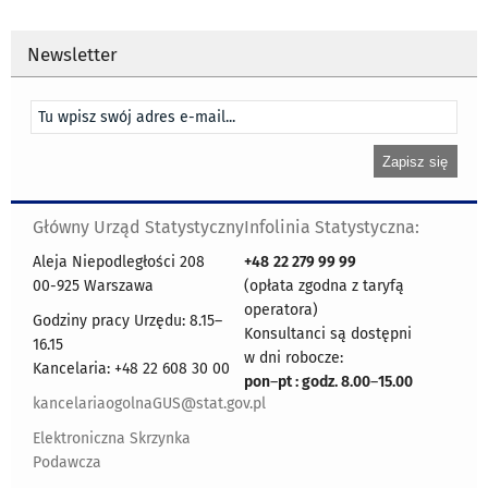
Newsletter
Główny Urząd Statystyczny
Infolinia Statystyczna:
Aleja Niepodległości 208
+48
22 279 99 99
00-925 Warszawa
(opłata zgodna z taryfą
operatora)
Godziny pracy Urzędu: 8.15–
Konsultanci są dostępni
16.15
w dni robocze:
Kancelaria: +48 22 608 30 00
pon
–
pt : godz. 8.00
–
15.00
kancelariaogolnaGUS@stat.gov.pl
Elektroniczna Skrzynka
Podawcza