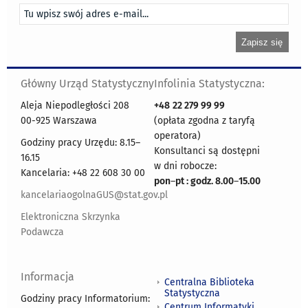
Główny Urząd Statystyczny
Infolinia Statystyczna:
Aleja Niepodległości 208
+48
22 279 99 99
00-925 Warszawa
(opłata zgodna z taryfą
operatora)
Godziny pracy Urzędu: 8.15–
Konsultanci są dostępni
16.15
w dni robocze:
Kancelaria: +48 22 608 30 00
pon
–
pt : godz. 8.00
–
15.00
kancelariaogolnaGUS@stat.gov.pl
Elektroniczna Skrzynka
Podawcza
Informacja
Centralna Biblioteka
Statystyczna
Godziny pracy Informatorium:
Centrum Informatyki