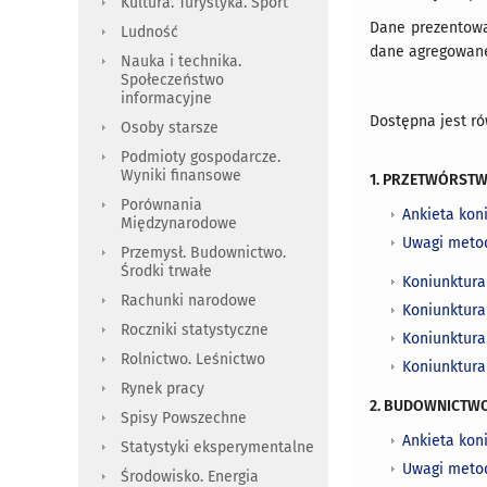
Kultura. Turystyka. Sport
Dane prezentowa
Ludność
dane agregowane
Nauka i technika.
Społeczeństwo
informacyjne
Dostępna jest r
Osoby starsze
Podmioty gospodarcze.
Wyniki finansowe
1. PRZETWÓRST
Porównania
Ankieta kon
Międzynarodowe
Uwagi meto
Przemysł. Budownictwo.
Środki trwałe
Koniunktur
Rachunki narodowe
Koniunktura
Roczniki statystyczne
K
oniunktur
Rolnictwo. Leśnictwo
Koniunktura
Rynek pracy
2. BUDOWNICTW
Spisy Powszechne
Ankieta kon
Statystyki eksperymentalne
Uwagi meto
Środowisko. Energia