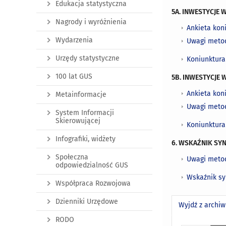
Edukacja statystyczna
5A. INWESTYCJE 
Nagrody i wyróżnienia
Ankieta kon
Wydarzenia
Uwagi meto
Urzędy statystyczne
Koniunktura
100 lat GUS
5B. INWESTYCJE
Ankieta kon
Metainformacje
Uwagi meto
System Informacji
Skierowującej
Koniunktura
Infografiki, widżety
6. WSKAŹNIK SY
Społeczna
Uwagi meto
odpowiedzialność GUS
Wskaźnik s
Współpraca Rozwojowa
Dzienniki Urzędowe
Wyjdź z archi
RODO