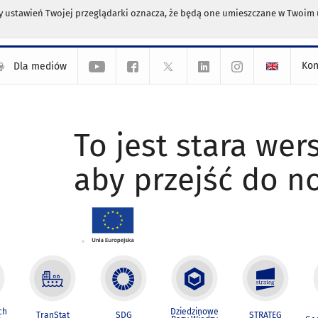
any ustawień Twojej przeglądarki oznacza, że będą one umieszczane w Twoi
Kon
Dla mediów
To jest stara wers
aby przejść do n
ch
Dziedzinowe
TranStat
SDG
STRATEG