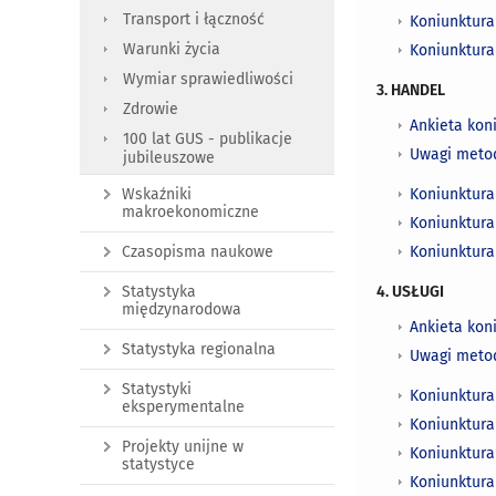
Transport i łączność
Koniunktur
Warunki życia
Koniunktur
Wymiar sprawiedliwości
3. HANDEL
Zdrowie
Ankieta kon
100 lat GUS - publikacje
Uwagi meto
jubileuszowe
Koniunktur
Wskaźniki
makroekonomiczne
Koniunktura
Koniunktur
Czasopisma naukowe
4. USŁUGI
Statystyka
międzynarodowa
Ankieta kon
Statystyka regionalna
Uwagi meto
Statystyki
Koniunktur
eksperymentalne
Koniunktura
Projekty unijne w
Koniunktura
statystyce
Koniunktura