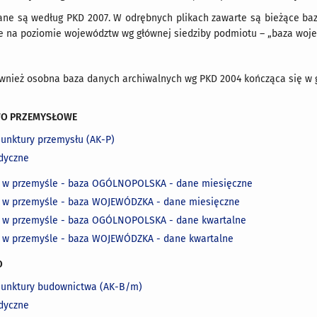
ne są według PKD 2007. W odrębnych plikach zawarte są bieżące baz
 na poziomie województw wg głównej siedziby podmiotu – „baza wojew
ównież osobna baza danych archiwalnych wg PKD 2004 kończąca się w g
WO PRZEMYSŁOWE
iunktury przemysłu (AK-P)
dyczne
a w przemyśle - baza OGÓLNOPOLSKA - dane miesięczne
 w przemyśle - baza WOJEWÓDZKA - dane miesięczne
a w przemyśle - baza OGÓLNOPOLSKA - dane kwartalne
 w przemyśle - baza WOJEWÓDZKA - dane kwartalne
O
iunktury budownictwa (AK-B/m)
dyczne