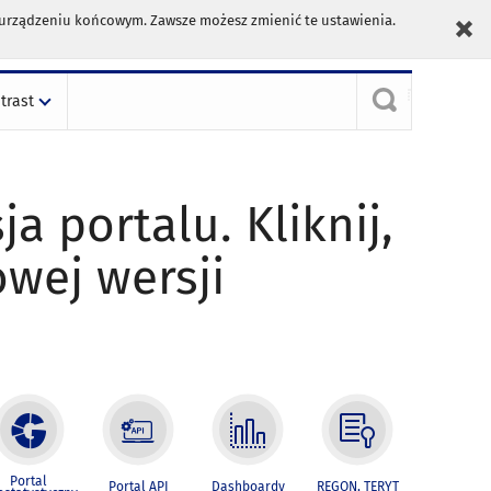
m urządzeniu końcowym. Zawsze możesz zmienić te ustawienia.
trast
ja portalu. Kliknij,
owej wersji
Portal
Portal API
Dashboardy
REGON, TERYT