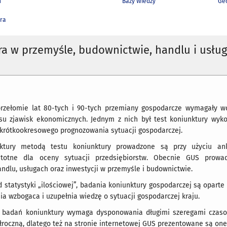
h
Bazy Wiedzy
Geo
ra
a w przemyśle, budownictwie, handlu i usłu
rzełomie lat 80-tych i 90-tych przemiany gospodarcze wymagały wd
isu zjawisk ekonomicznych. Jednym z nich był test koniunktury wy
 krótkookresowego prognozowania sytuacji gospodarczej.
ktury metodą testu koniunktury prowadzone są przy użyciu ank
stotne dla oceny sytuacji przedsiębiorstw. Obecnie GUS prowa
ndlu, usługach oraz inwestycji w przemyśle i budownictwie.
 statystyki „ilościowej”, badania koniunktury gospodarczej są opart
ia wzbogaca i uzupełnia wiedzę o sytuacji gospodarczej kraju.
 badań koniunktury wymaga dysponowania długimi szeregami czasow
łroczną, dlatego też na stronie internetowej GUS prezentowane są one