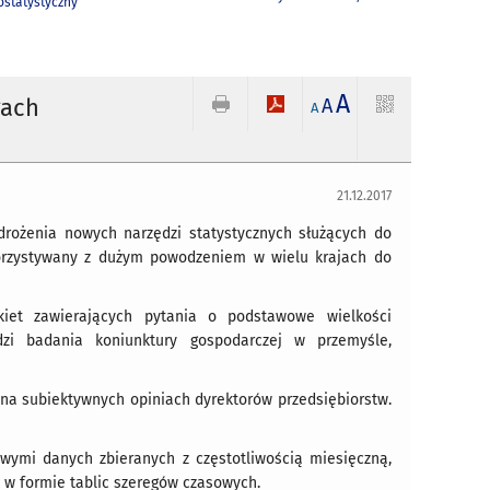
statystyczny
A
gach
A
A
21.12.2017
rożenia nowych narzędzi statystycznych służących do
korzystywany z dużym powodzeniem w wielu krajach do
iet zawierających pytania o podstawowe wielkości
dzi badania koniunktury gospodarczej w przemyśle,
e na subiektywnych opiniach dyrektorów przedsiębiorstw.
ymi danych zbieranych z częstotliwością miesięczną,
 w formie tablic szeregów czasowych.