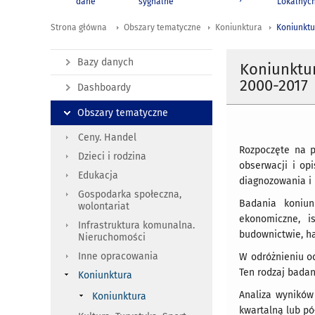
dane
sygnalne
Lokalnyc
Strona główna
Obszary tematyczne
Koniunktura
Koniunktu
Bazy danych
Koniunktur
2000-2017
Dashboardy
Obszary tematyczne
Ceny. Handel
Rozpoczęte na p
Dzieci i rodzina
obserwacji i op
Edukacja
diagnozowania i
Gospodarka społeczna,
Badania koniun
wolontariat
ekonomiczne, i
Infrastruktura komunalna.
budownictwie, ha
Nieruchomości
Inne opracowania
W odróżnieniu od
Ten rodzaj badan
Koniunktura
Analiza wyników
Koniunktura
kwartalną lub pó