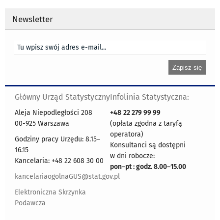
Newsletter
Główny Urząd Statystyczny
Infolinia Statystyczna:
Aleja Niepodległości 208
+48
22 279 99 99
00-925 Warszawa
(opłata zgodna z taryfą
operatora)
Godziny pracy Urzędu: 8.15–
Konsultanci są dostępni
16.15
w dni robocze:
Kancelaria: +48 22 608 30 00
pon
–
pt : godz. 8.00
–
15.00
kancelariaogolnaGUS@stat.gov.pl
Elektroniczna Skrzynka
Podawcza