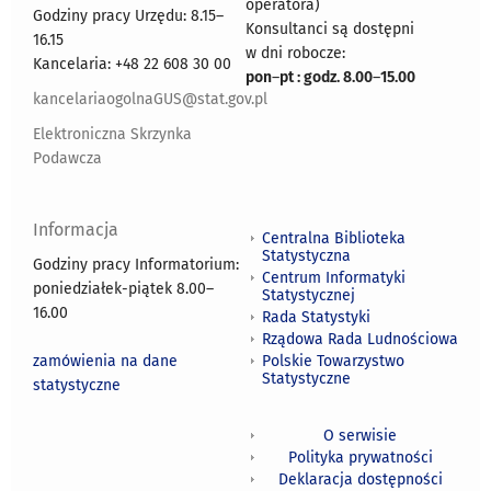
operatora)
Godziny pracy Urzędu: 8.15–
Konsultanci są dostępni
16.15
w dni robocze:
Kancelaria: +48 22 608 30 00
pon
–
pt : godz. 8.00
–
15.00
kancelariaogolnaGUS@stat.gov.pl
Elektroniczna Skrzynka
Podawcza
Informacja
Centralna Biblioteka
Statystyczna
Godziny pracy Informatorium:
Centrum Informatyki
poniedziałek-piątek 8.00
–
Statystycznej
16.00
Rada Statystyki
Rządowa Rada Ludnościowa
zamówienia na dane
Polskie Towarzystwo
Statystyczne
statystyczne
O serwisie
Polityka prywatności
Deklaracja dostępności