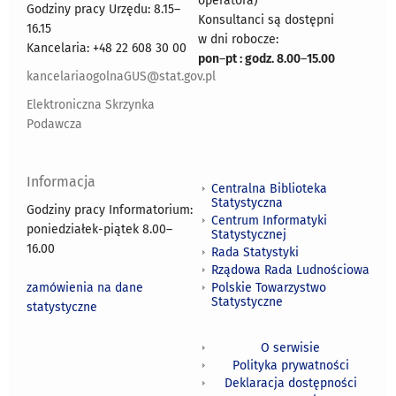
operatora)
Godziny pracy Urzędu: 8.15–
Konsultanci są dostępni
16.15
w dni robocze:
Kancelaria: +48 22 608 30 00
pon
–
pt : godz. 8.00
–
15.00
kancelariaogolnaGUS@stat.gov.pl
Elektroniczna Skrzynka
Podawcza
Informacja
Centralna Biblioteka
Statystyczna
Godziny pracy Informatorium:
Centrum Informatyki
poniedziałek-piątek 8.00
–
Statystycznej
16.00
Rada Statystyki
Rządowa Rada Ludnościowa
zamówienia na dane
Polskie Towarzystwo
Statystyczne
statystyczne
O serwisie
Polityka prywatności
Deklaracja dostępności