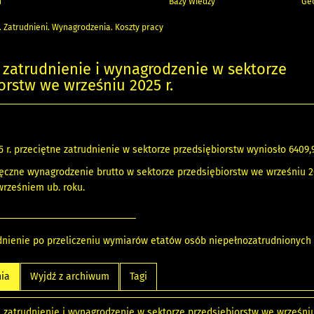
h
Bazy Wiedzy
Geo
. Zatrudnieni. Wynagrodzenia. Koszty pracy
 zatrudnienie i wynagrodzenie w sektorze
orstw we wrześniu 2025 r.
 r. przeciętne zatrudnienie w sektorze przedsiębiorstw wyniosło 6409,9 
ęczne wynagrodzenie brutto w sektorze przedsiębiorstw we wrześniu 2025
rześniem ub. roku.
dnienie po przeliczeniu wymiarów etatów osób niepełnozatrudnionych 
nia
Wyjdź z archiwum
Tagi
 zatrudnienie i wynagrodzenie w sektorze przedsiębiorstw we wrześniu