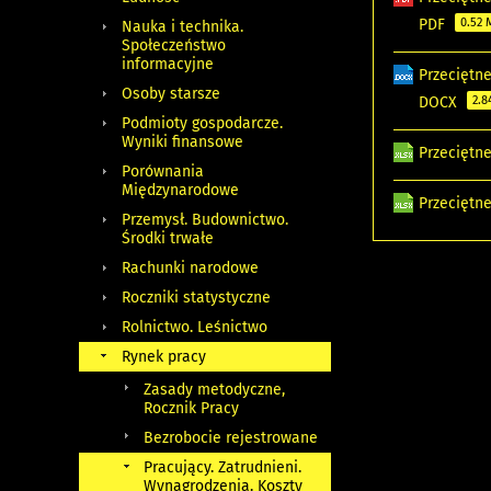
PDF
0.52
Nauka i technika.
Społeczeństwo
informacyjne
Przeciętne
Osoby starsze
DOCX
2.8
Podmioty gospodarcze.
Wyniki finansowe
Przeciętn
Porównania
Międzynarodowe
Przeciętn
Przemysł. Budownictwo.
Środki trwałe
Rachunki narodowe
Roczniki statystyczne
Rolnictwo. Leśnictwo
Rynek pracy
Zasady metodyczne,
Rocznik Pracy
Bezrobocie rejestrowane
Pracujący. Zatrudnieni.
Wynagrodzenia. Koszty