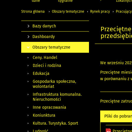
dane
sygnalne
Lokalnyc
Strona główna
Obszary tematyczne
Rynek pracy
Pracujący
Bazy danych
Przeciętne
przedsiębi
Dashboardy
Obszary tematyczne
Ceny. Handel
We wrześniu 2025
Dzieci i rodzina
Przeciętne miesi
Edukacja
w porównaniu z w
Gospodarka społeczna,
wolontariat
Infrastruktura komunalna.
Nieruchomości
Przeciętne zatru
Inne opracowania
Koniunktura
Pliki do pobra
Kultura. Turystyka. Sport
Przeciętne
Ludność