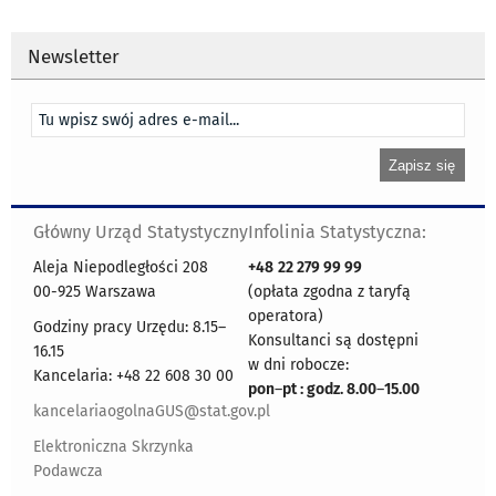
Newsletter
Główny Urząd Statystyczny
Infolinia Statystyczna:
Aleja Niepodległości 208
+48
22 279 99 99
00-925 Warszawa
(opłata zgodna z taryfą
operatora)
Godziny pracy Urzędu: 8.15–
Konsultanci są dostępni
16.15
w dni robocze:
Kancelaria: +48 22 608 30 00
pon
–
pt : godz. 8.00
–
15.00
kancelariaogolnaGUS@stat.gov.pl
Elektroniczna Skrzynka
Podawcza