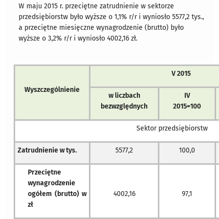
W maju 2015 r. przeciętne zatrudnienie w sektorze
przedsiębiorstw było wyższe o 1,1% r/r i wyniosło 5577,2 tys.,
a przeciętne miesięczne wynagrodzenie (brutto) było
wyższe o 3,2% r/r i wyniosło 4002,16 zł.
V 2015
Wyszczególnienie
w liczbach
IV
bezwzględnych
2015=100
Sektor przedsiębiorstw
Zatrudnienie w tys.
5577,2
100,0
Przeciętne
wynagrodzenie
ogółem (brutto) w
4002,16
97,1
zł