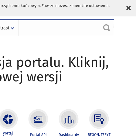
m urządzeniu końcowym. Zawsze możesz zmienić te ustawienia.
trast
ja portalu. Kliknij,
owej wersji
Portal
Portal API
Dashboardy
REGON, TERYT