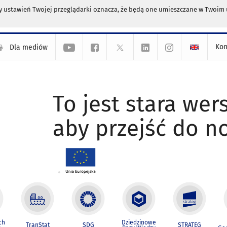
any ustawień Twojej przeglądarki oznacza, że będą one umieszczane w Twoi
Kon
Dla mediów
To jest stara wers
aby przejść do n
ch
Dziedzinowe
TranStat
SDG
STRATEG