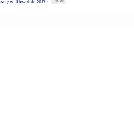
racę w III kwartale 2013 r.
0.24 MB