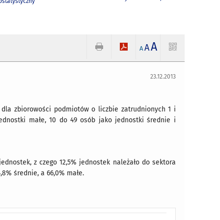
statystyczny
A
A
A
23.12.2013
dla zbiorowości podmiotów o liczbie zatrudnionych 1 i
ednostki małe, 10 do 49 osób jako jednostki średnie i
 jednostek, z czego 12,5% jednostek należało do sektora
4,8% średnie, a 66,0% małe.