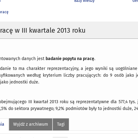
h
Bazy Wiedzy
Geo
pracę
racę w III kwartale 2013 roku
ntowanych danych jest
badanie popytu na pracę
.
danie to ma charakter reprezentacyjny, a jego wyniki są uogólniane 
syfikowanych według kryterium liczby pracujących: do 9 osób jako j
jako jednostki duże.
bejmującego III kwartał 2013 roku są reprezentatywne dla 577,4 tys.
7,5% do sektora prywatnego; 9,2% podmiotów były to jednostki duże, 2
nia
Wyjdź z archiwum
Tagi