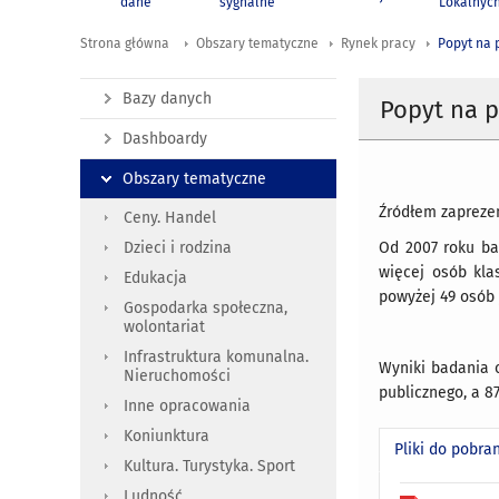
dane
sygnalne
Lokalnyc
Strona główna
Obszary tematyczne
Rynek pracy
Popyt na 
Bazy danych
Popyt na p
Dashboardy
Obszary tematyczne
Źródłem zapreze
Ceny. Handel
Od 2007 roku ba
Dzieci i rodzina
więcej osób kla
Edukacja
powyżej 49 osób 
Gospodarka społeczna,
wolontariat
Infrastruktura komunalna.
Wyniki badania o
Nieruchomości
publicznego, a 8
Inne opracowania
Koniunktura
Pliki do pobra
Kultura. Turystyka. Sport
Ludność