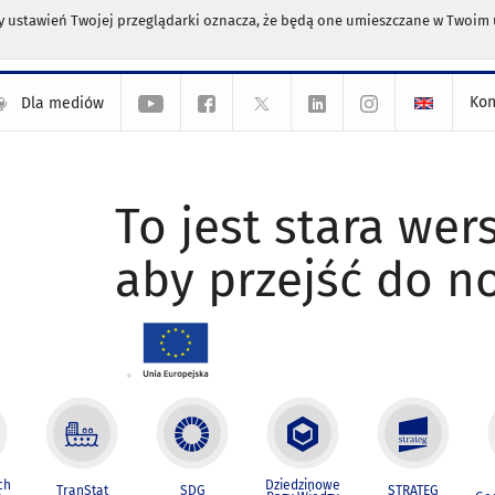
any ustawień Twojej przeglądarki oznacza, że będą one umieszczane w Twoi
Kon
Dla mediów
To jest stara wers
aby przejść do n
ch
Dziedzinowe
TranStat
SDG
STRATEG