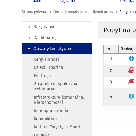
dane
sygnalne
Lokalnyc
Strona główna
Obszary tematyczne
Rynek pracy
Popyt na 
Bazy danych
Popyt na p
Dashboardy
Obszary tematyczne
Lp.
Rodzaj
1
Ceny. Handel
Dzieci i rodzina
2
Edukacja
3
Gospodarka społeczna,
wolontariat
4
Infrastruktura komunalna.
Nieruchomości
Inne opracowania
Koniunktura
Kultura. Turystyka. Sport
Ludność