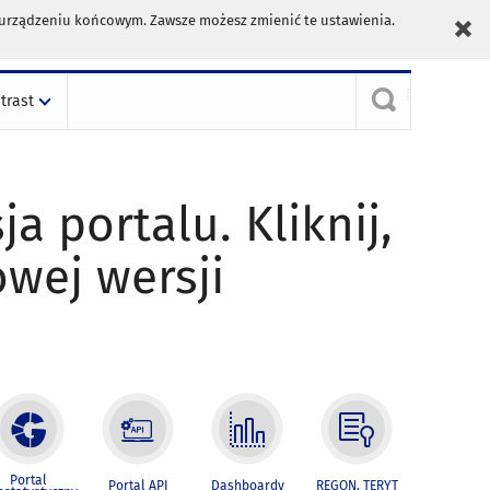
m urządzeniu końcowym. Zawsze możesz zmienić te ustawienia.
trast
ja portalu. Kliknij,
owej wersji
Portal
Portal API
Dashboardy
REGON, TERYT