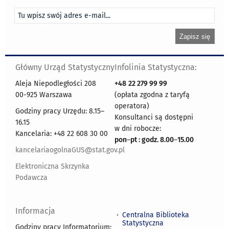
Główny Urząd Statystyczny
Infolinia Statystyczna:
Aleja Niepodległości 208
+48
22 279 99 99
00-925 Warszawa
(opłata zgodna z taryfą
operatora)
Godziny pracy Urzędu: 8.15–
Konsultanci są dostępni
16.15
w dni robocze:
Kancelaria: +48 22 608 30 00
pon
–
pt : godz. 8.00
–
15.00
kancelariaogolnaGUS@stat.gov.pl
Elektroniczna Skrzynka
Podawcza
Informacja
Centralna Biblioteka
Statystyczna
Godziny pracy Informatorium: