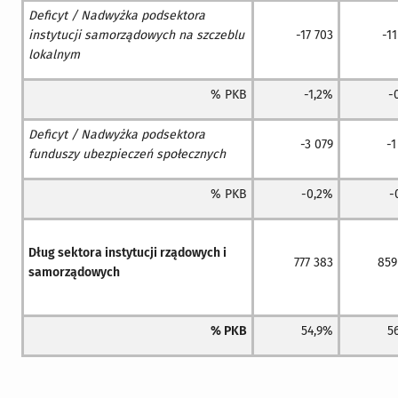
Deficyt / Nadwyżka podsektora
instytucji samorządowych na szczeblu
-17 703
-11
lokalnym
% PKB
-1,2%
-
Deficyt / Nadwyżka podsektora
-3 079
-1
funduszy ubezpieczeń społecznych
% PKB
-0,2%
-
Dług sektora instytucji rządowych i
777 383
859
samorządowych
% PKB
54,9%
5