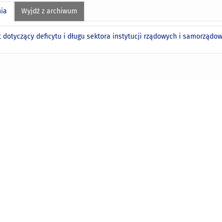
nia
Wyjdź z archiwum
dotyczący deficytu i długu sektora instytucji rządowych i samorządow