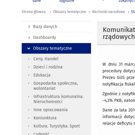
dane
sygnalne
Lokalnyc
Strona główna
Obszary tematyczne
Rachunki narodowe
St
Bazy danych
Komunikat 
rządowych
Dashboardy
Obszary tematyczne
Ceny. Handel
W dniu 31 marca
Dzieci i rodzina
procedury dotyc
Edukacja
Prezes GUS przes
Gospodarka społeczna,
notyfikacja fiska
wolontariat
Zgodnie z notyfi
Infrastruktura komunalna.
-4,3% PKB, natom
Nieruchomości
Inne opracowania
Dane za lata 20
informacji doty
Koniunktura
relacje deficytu 
Kultura. Turystyka. Sport
Ludność