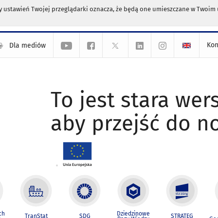
any ustawień Twojej przeglądarki oznacza, że będą one umieszczane w Twoi
Kon
Dla mediów
To jest stara wers
aby przejść do n
ch
Dziedzinowe
TranStat
SDG
STRATEG