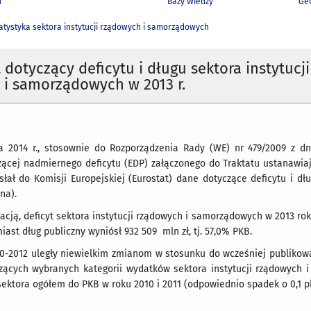
h
Bazy Wiedzy
Geo
atystyka sektora instytucji rządowych i samorządowych
dotyczący deficytu i długu sektora instytucji
 i samorządowych w 2013 r.
 2014 r., stosownie do Rozporządzenia Rady (WE) nr 479/2009 z dn
zącej nadmiernego deficytu (EDP) załączonego do Traktatu ustanawia
łał do Komisji Europejskiej (Eurostat) dane dotyczące deficytu i dł
lna).
kacją, deficyt sektora instytucji rządowych i samorządowych w 2013 rok
iast dług publiczny wyniósł 932 509 mln zł, tj. 57,0% PKB.
10-2012 uległy niewielkim zmianom w stosunku do wcześniej publikow
czących wybranych kategorii wydatków sektora instytucji rządowych i
sektora ogółem do PKB w roku 2010 i 2011 (odpowiednio spadek o 0,1 pkt.