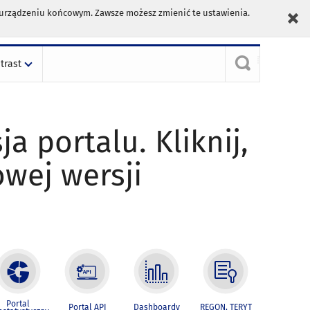
m urządzeniu końcowym. Zawsze możesz zmienić te ustawienia.
trast
ja portalu. Kliknij,
owej wersji
Portal
Portal API
Dashboardy
REGON, TERYT