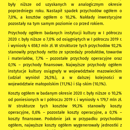
były niższe od uzyskanych w analogicznym okresie
poprzedniego roku. Nastapił spadek przychodów ogółem o
7,0%, a kosztów ogółem o 10,2%. Nakłady inwestycyjne
pozostały na tym samym poziomie co przed rokiem.
Przychody ogółem badanych instytucji kultury w I półroczu
2020 r. były niższe o 7,0% od osiągniętych w I półroczu 2019 r.
i wyniosły 4 658,1 mln zł. W strukturze tych przychodów 92,2%
stanowiły przychody netto ze sprzedaży produktów, towarów
i materiałów, 7,7% – pozostałe przychody operacyjne oraz
0,1% – przychody finansowe. Najwyższe przychody ogółem
instytucje kultury osiągnęły w województwie mazowieckim
(udział wyniósł 26,5%), a w dalszej kolejności w
województwie małopolskim (11,1%) i ślą-skim (10,1%).
Koszty ogółem w badanym okresie 2020 r. były niższe o 10,2%
od poniesionych w I półroczu
2019 r. i wyniosły 4 179,7 mln zł.
W strukturze tych kosztów 99,3% stanowiły koszty
operacyjne, 0,6% – pozostałe koszty operacyjne, a 0,1% –
koszty finansowe. Podobnie jak w przypadku przychodów
ogółem, najwyższe koszty ogółem wygenerowały jednostki z