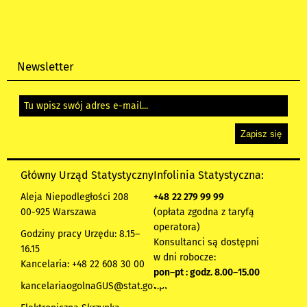
Newsletter
Główny Urząd Statystyczny
Infolinia Statystyczna:
Aleja Niepodległości 208
+48
22 279 99 99
00-925 Warszawa
(opłata zgodna z taryfą
operatora)
Godziny pracy Urzędu: 8.15–
Konsultanci są dostępni
16.15
w dni robocze:
Kancelaria: +48 22 608 30 00
pon
–
pt : godz. 8.00
–
15.00
kancelariaogolnaGUS@stat.gov.pl