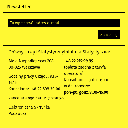
Newsletter
Główny Urząd Statystyczny
Infolinia Statystyczna:
Aleja Niepodległości 208
+48
22 279 99 99
00-925 Warszawa
(opłata zgodna z taryfą
operatora)
Godziny pracy Urzędu: 8.15–
Konsultanci są dostępni
16.15
w dni robocze:
Kancelaria: +48 22 608 30 00
pon
–
pt : godz. 8.00
–
15.00
kancelariaogolnaGUS@stat.gov.pl
Elektroniczna Skrzynka
Podawcza