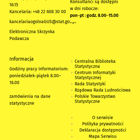
Konsultanci są dostępni
16.15
w dni robocze:
Kancelaria: +48 22 608 30 00
pon
–
pt : godz. 8.00
–
15.00
kancelariaogolnaGUS@stat.gov.pl
Elektroniczna Skrzynka
Podawcza
Informacja
Centralna Biblioteka
Statystyczna
Godziny pracy Informatorium:
Centrum Informatyki
poniedziałek-piątek 8.00
–
Statystycznej
16.00
Rada Statystyki
Rządowa Rada Ludnościowa
zamówienia na dane
Polskie Towarzystwo
Statystyczne
statystyczne
O serwisie
Polityka prywatności
Deklaracja dostępności
Mapa Serwisu