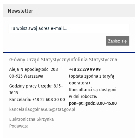
Newsletter
Główny Urząd Statystyczny
Infolinia Statystyczna:
Aleja Niepodległości 208
+48
22 279 99 99
00-925 Warszawa
(opłata zgodna z taryfą
operatora)
Godziny pracy Urzędu: 8.15–
Konsultanci są dostępni
16.15
w dni robocze:
Kancelaria: +48 22 608 30 00
pon
–
pt : godz. 8.00
–
15.00
kancelariaogolnaGUS@stat.gov.pl
Elektroniczna Skrzynka
Podawcza