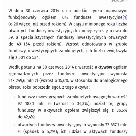
24.10.2014
W dniu 30 czerwca 2014 r. na polskim rynku finansowym
funkcjonowały ogółem 642 fundusze inwestycyjne
[1]
(o 26 więcej niż przed rokiem). W ciągu minionego roku liczba
otwartych funduszy inwestycyjnych zmniejszyła się o dwa do
59, a specjalistycznych funduszy inwestycyjnych otwartych
do 49 (54 przed rokiem). Wzrost odnotowano w grupie
funduszy inwestycyjnych zamkniętych, ich liczba zwiększyła
się z 501 do 534.
Według stanu na 30 czerwca 2014 r. wartość
aktywów
ogółem
zgromadzonych przez fundusze inwestycyjne wyniosła
217 249,6 mln zł (wzrost o 15,6% w stosunku do analogicznego
okresu roku poprzedniego), z tego aktywa:
funduszy inwestycyjnych zamkniętych osiągnęły wartość
92 183,1 mln zł (wzrost o 34,3%); udział tej grupy
funduszy w aktywach ogółem zwiększył się z 36,5%
do 42,4%;
otwartych funduszy inwestycyjnych wyniosły 72 657,1 mln
zł (spadek o 5,2%); ich udział w aktywach funduszy