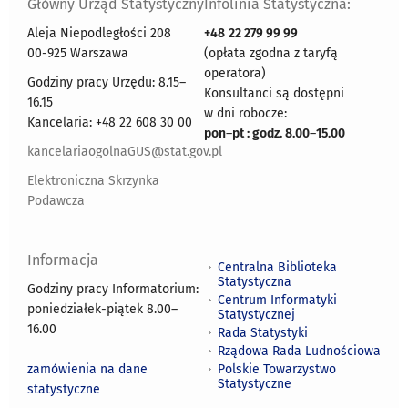
Główny Urząd Statystyczny
Infolinia Statystyczna:
Aleja Niepodległości 208
+48
22 279 99 99
00-925 Warszawa
(opłata zgodna z taryfą
operatora)
Godziny pracy Urzędu: 8.15–
Konsultanci są dostępni
16.15
w dni robocze:
Kancelaria: +48 22 608 30 00
pon
–
pt : godz. 8.00
–
15.00
kancelariaogolnaGUS@stat.gov.pl
Elektroniczna Skrzynka
Podawcza
Informacja
Centralna Biblioteka
Statystyczna
Godziny pracy Informatorium:
Centrum Informatyki
poniedziałek-piątek 8.00
–
Statystycznej
16.00
Rada Statystyki
Rządowa Rada Ludnościowa
zamówienia na dane
Polskie Towarzystwo
Statystyczne
statystyczne