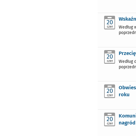
Wskaźn
20
czer
Według w
poprzedn
Przecię
20
czer
Według d
poprzedn
Obwies
20
roku
czer
Komuni
20
nagród
czer