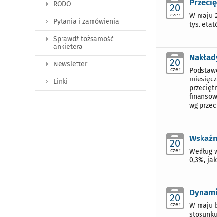
Przecię
RODO
20
czer
W maju 2
Pytania i zamówienia
tys. etat
Sprawdź tożsamość
ankietera
Nakłady
20
Newsletter
czer
Podstawo
miesięcz
Linki
przecięt
finansow
wg przec
Wskaźn
20
czer
Według w
0,3%, ja
Dynami
20
czer
W maju b
stosunku