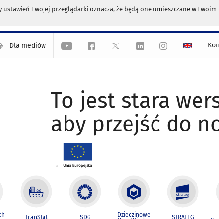
any ustawień Twojej przeglądarki oznacza, że będą one umieszczane w Twoi
Kon
Dla mediów
To jest stara wers
aby przejść do n
ch
Dziedzinowe
TranStat
SDG
STRATEG