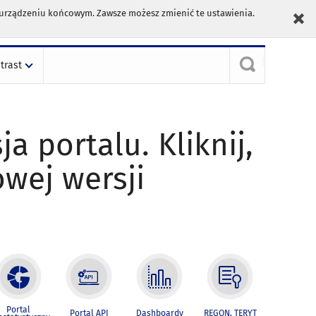
m urządzeniu końcowym. Zawsze możesz zmienić te ustawienia.
trast
ja portalu. Kliknij,
owej wersji
Portal
Portal API
Dashboardy
REGON, TERYT