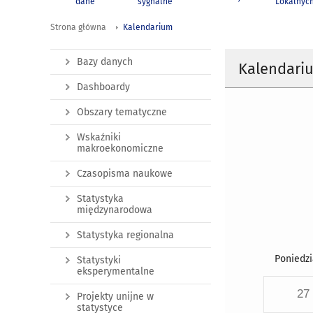
dane
sygnalne
Lokalnyc
Strona główna
Kalendarium
Bazy danych
Kalendari
Dashboardy
Obszary tematyczne
Wskaźniki
makroekonomiczne
Czasopisma naukowe
Statystyka
międzynarodowa
Statystyka regionalna
Poniedzi
Statystyki
eksperymentalne
27
Projekty unijne w
statystyce