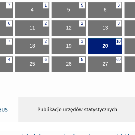
7
1
5
3
4
5
6
6
2
2
3
11
12
13
7
2
3
10
18
19
20
4
6
5
69
25
26
27
Publikacje urzędów statystycznych
 GUS