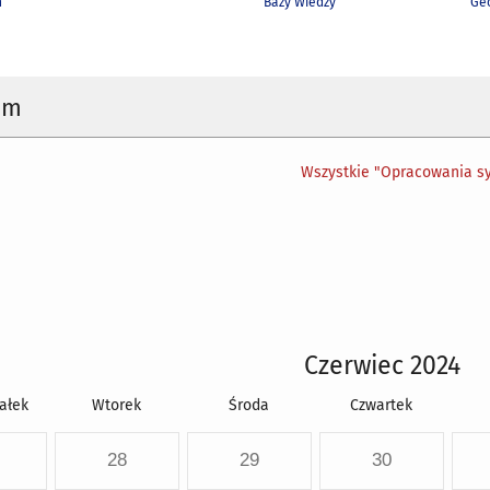
h
Bazy Wiedzy
Geo
um
Wszystkie "Opracowania sy
Czerwiec 2024
ałek
Wtorek
Środa
Czwartek
28
29
30