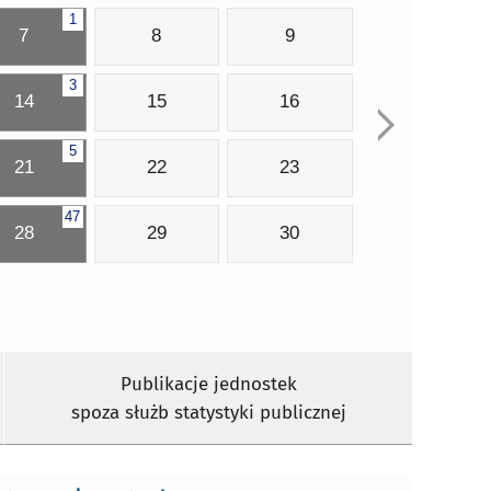
1
7
8
9
3
14
15
16
5
21
22
23
47
28
29
30
Publikacje jednostek
spoza służb statystyki publicznej