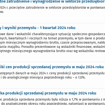
tne zatrudnienie i wynagrodzenie w sektorze przedsiębio
024 r. przeciętne zatrudnienie w sektorze przedsiębiorstw w porównaniu
ów.
 i wyniki przemysłu - 1 kwartał 2024 roku
we dane i wskaźniki charakteryzujące sytuację społeczno-gospodarcz
nych, kwartalnych i rocznych na temat przemysłu, w tym dane o produk
nym miesięcznym wynagrodzeniu brutto, czasie przepracowanym, nakła
ania majątku. Ponadto prezentowane są wskaźniki finansowe, wskaźni
iętnego miesięcznego wynagrodzenia brutto oraz wg wskaźnika rentown
iki cen produkcji sprzedanej przemysłu w maju 2024 roku
stępnych danych w maju 2024 r. ceny produkcji sprzedanej przemysłu 
k i do analogicznego miesiąca poprzedniego roku – o 7,0%.
ka produkcji sprzedanej przemysłu w maju 2024 roku
r. produkcja sprzedana przemysłu była niższa o 1,7% w porównaniu z 
 do analogicznego okresu roku poprzedniego, natomiast w porównaniu 