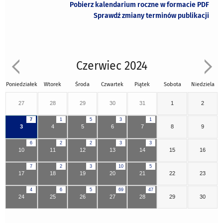
Pobierz kalendarium roczne w formacie PDF
Sprawdź zmiany terminów publikacji
Czerwiec 2024
Poniedziałek
Wtorek
Środa
Czwartek
Piątek
Sobota
Niedziela
27
28
29
30
31
1
2
7
1
5
3
1
3
4
5
6
7
8
9
6
2
2
3
3
10
11
12
13
14
15
16
7
2
3
10
5
17
18
19
20
21
22
23
4
6
5
69
47
24
25
26
27
28
29
30