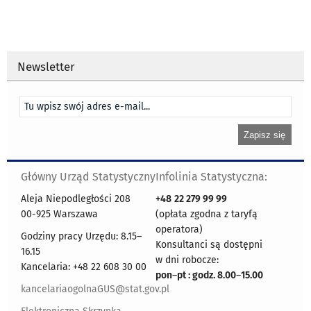
Newsletter
Główny Urząd Statystyczny
Infolinia Statystyczna:
Aleja Niepodległości 208
+48
22 279 99 99
00-925 Warszawa
(opłata zgodna z taryfą
operatora)
Godziny pracy Urzędu: 8.15–
Konsultanci są dostępni
16.15
w dni robocze:
Kancelaria: +48 22 608 30 00
pon
–
pt : godz. 8.00
–
15.00
kancelariaogolnaGUS@stat.gov.pl