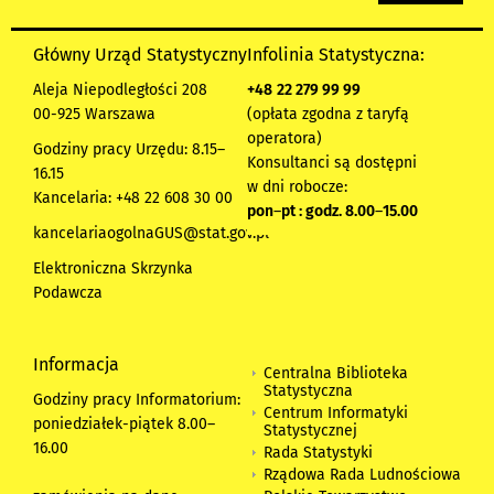
Główny Urząd Statystyczny
Infolinia Statystyczna:
Aleja Niepodległości 208
+48
22 279 99 99
00-925 Warszawa
(opłata zgodna z taryfą
operatora)
Godziny pracy Urzędu: 8.15–
Konsultanci są dostępni
16.15
w dni robocze:
Kancelaria: +48 22 608 30 00
pon
–
pt : godz. 8.00
–
15.00
kancelariaogolnaGUS@stat.gov.pl
Elektroniczna Skrzynka
Podawcza
Informacja
Centralna Biblioteka
Statystyczna
Godziny pracy Informatorium:
Centrum Informatyki
poniedziałek-piątek 8.00
–
Statystycznej
16.00
Rada Statystyki
Rządowa Rada Ludnościowa