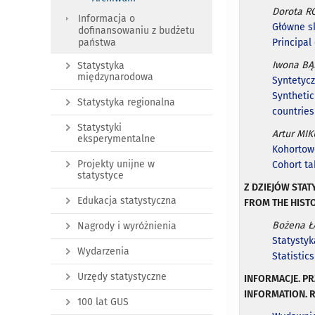
Dorota R
Informacja o
Główne sk
dofinansowaniu z budżetu
Principa
państwa
Iwona BĄ
Statystyka
międzynarodowa
Syntetycz
Synthetic
Statystyka regionalna
countries
Statystyki
Artur MI
eksperymentalne
Kohortow
Projekty unijne w
Cohort ta
statystyce
Z DZIEJÓW STAT
Edukacja statystyczna
FROM THE HISTO
Bożena 
Nagrody i wyróżnienia
Statysty
Wydarzenia
Statistic
Urzędy statystyczne
INFORMACJE. P
INFORMATION. 
100 lat GUS