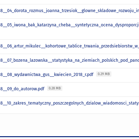
8__04_dorota_rozmus_joanna_trzesiok__glowne_skladowe_rozwoju_in
8__05_iwona_bak_katarzyna_cheba__syntetyczna_ocena_dysproporcj
8__06_artur_mikulec__kohortowe_tablice_trwania_przedsiebiorstw_
8__07_bozena_lazowska__statystyka_na_ziemiach_polskich_pod_pa
8__08_wydawnictwa_gus__kwiecien_2018_r.pdf
0.29 MB
18__09_do_autorow.pdf
0.28 MB
8__10_zakres_tematyczny_poszczegolnych_dzialow_wiadomosci_staty