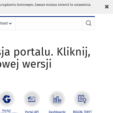
m urządzeniu końcowym. Zawsze możesz zmienić te ustawienia.
trast
ja portalu. Kliknij,
owej wersji
Portal
Portal API
Dashboardy
REGON, TERYT