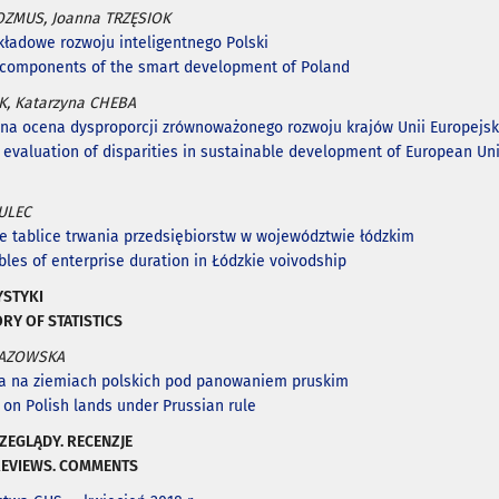
OZMUS, Joanna TRZĘSIOK
ładowe rozwoju inteligentnego Polski
l components of the smart development of Poland
K, Katarzyna CHEBA
na ocena dysproporcji zrównoważonego rozwoju krajów Unii Europejsk
 evaluation of disparities in sustainable development of European Un
KULEC
e tablice trwania przedsiębiorstw w województwie łódzkim
bles of enterprise duration in Łódzkie voivodship
YSTYKI
RY OF STATISTICS
ŁAZOWSKA
ka na ziemiach polskich pod panowaniem pruskim
s on Polish lands under Prussian rule
RZEGLĄDY.
RECENZJE
REVIEWS. COMMENTS