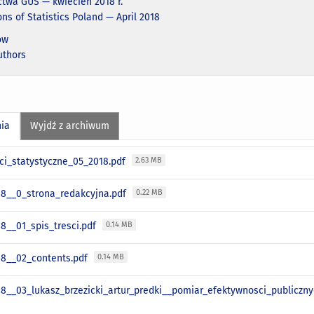
twa GUS — kwiecień 2018 r.
ons of Statistics Poland — April 2018
ów
uthors
nia
Wyjdź z archiwum
i_statystyczne_05_2018.pdf
2.63 MB
8__0_strona_redakcyjna.pdf
0.22 MB
8__01_spis_tresci.pdf
0.14 MB
8__02_contents.pdf
0.14 MB
8__03_lukasz_brzezicki_artur_predki__pomiar_efektywnosci_publiczn