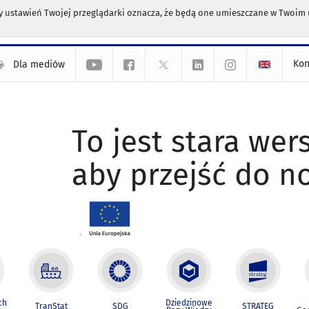
any ustawień Twojej przeglądarki oznacza, że będą one umieszczane w Twoi
Kon
Dla mediów
To jest stara wers
aby przejść do n
ch
Dziedzinowe
TranStat
SDG
STRATEG