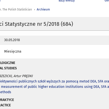
h
Bazy Wiedzy
Geo
 The Polish Statistician
Archiwum
 Statystyczne nr 5/2018 (684)
30.05.2018
Miesięczna
OLOGICZNE
L STUDIES
ZEZICKI, Artur PRĘDKI
fektywności publicznych szkół wyższych za pomocą metod DEA, SFA or
y measurement of public higher education institutions using DEA, SFA 
methods
PRAKTYCE
RACTICE