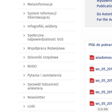
Wydawnic
Metainformacje
Publicati
System Informacji
Do Autor
Skierowującej
For the A
Infografiki, widżety
Społeczna
odpowiedzialność GUS
Pliki do pobra
Współpraca Rozwojowa
Dzienniki Urzędowe
wiadomosc
RODO
ws_05_201
Pytania i zamówienia
ws_05_201
Sprawdź tożsamość
ankietera
ws_05_201
Newsletter
ws_05_201
Linki
0.34 MB