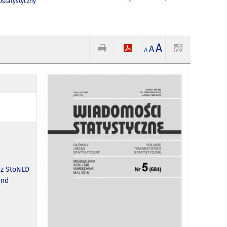
statystyczny
A
A
A
az StoNED
and