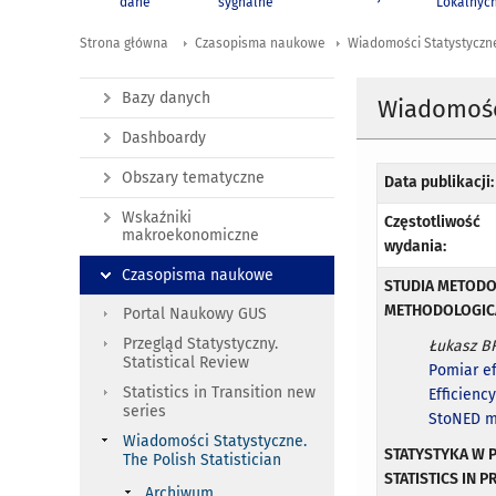
dane
sygnalne
Lokalnyc
Strona główna
Czasopisma naukowe
Wiadomości Statystyczne.
Bazy danych
Wiadomości
Dashboardy
Obszary tematyczne
Data publikacji:
Wskaźniki
Częstotliwość
makroekonomiczne
wydania:
Czasopisma naukowe
STUDIA METOD
METHODOLOGICA
Portal Naukowy GUS
Przegląd Statystyczny.
Łukasz BR
Statistical Review
Pomiar e
Statistics in Transition new
Efficienc
series
StoNED 
Wiadomości Statystyczne.
STATYSTYKA W 
The Polish Statistician
STATISTICS IN P
Archiwum