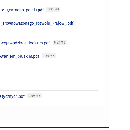
teligentnego_polski.pdf
0.33 MB
i_zrownowazonego_rozwoju_krajow_.pdf
w_wojewodztwie_lodzkim.pdf
0.53 MB
nowaniem_pruskim.pdf
1.56 MB
stycznych.pdf
0.09 MB