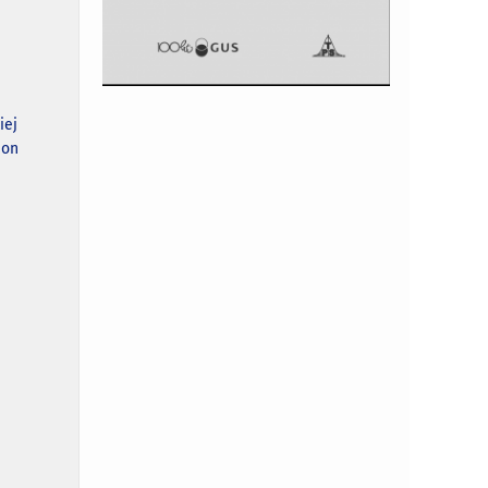
iej
ion