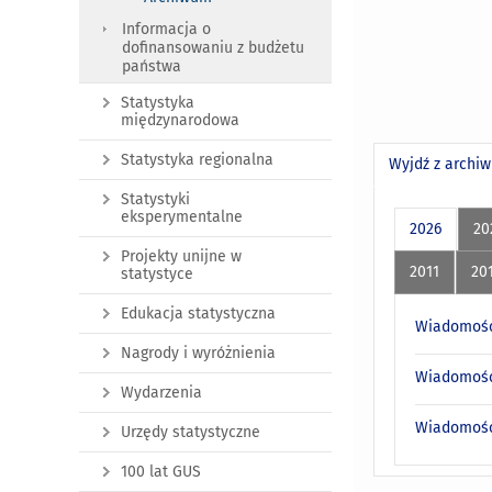
Informacja o
dofinansowaniu z budżetu
państwa
Statystyka
międzynarodowa
Statystyka regionalna
Wyjdź z archi
Statystyki
eksperymentalne
2026
20
Projekty unijne w
2011
20
statystyce
Edukacja statystyczna
Wiadomości
Nagrody i wyróżnienia
Wiadomości
Wydarzenia
Wiadomości
Urzędy statystyczne
100 lat GUS