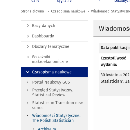
dane
sygnalne
Lokalnyc
Strona główna
Czasopisma naukowe
Wiadomości Statystyczne.
Bazy danych
Wiadomości
Dashboardy
Obszary tematyczne
Data publikacji:
Wskaźniki
Częstotliwość
makroekonomiczne
wydania:
Czasopisma naukowe
30 kwietnia 202
Statistician". 
Portal Naukowy GUS
Przegląd Statystyczny.
Statistical Review
Statistics in Transition new
series
Wiadomości Statystyczne.
The Polish Statistician
Archiwum