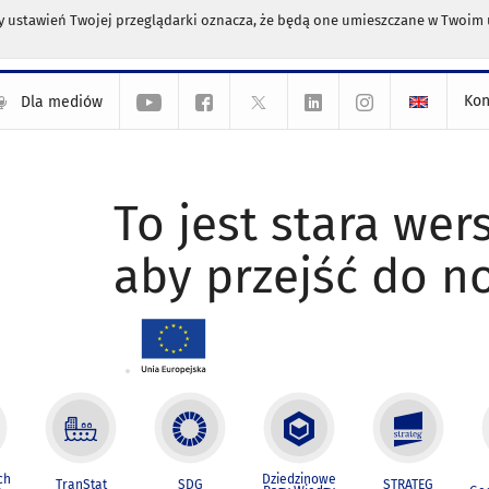
any ustawień Twojej przeglądarki oznacza, że będą one umieszczane w Twoi
Kon
Dla mediów
To jest stara wers
aby przejść do n
ch
Dziedzinowe
TranStat
SDG
STRATEG