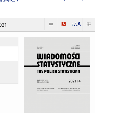
statystyczny
A
021
A
A