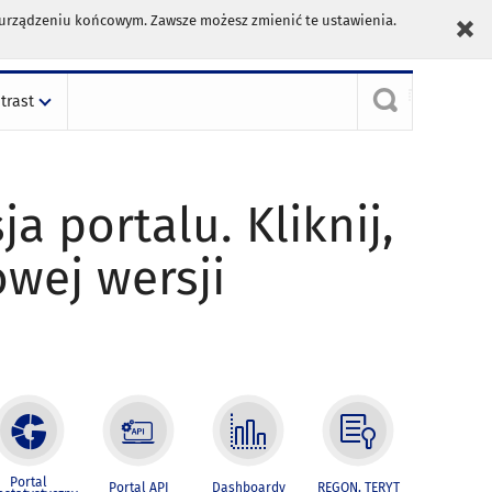
m urządzeniu końcowym. Zawsze możesz zmienić te ustawienia.
trast
ja portalu. Kliknij,
owej wersji
Portal
Portal API
Dashboardy
REGON, TERYT