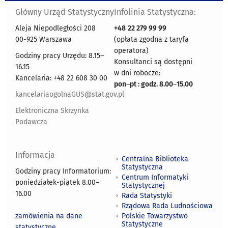
Główny Urząd Statystyczny
Infolinia Statystyczna:
Aleja Niepodległości 208
+48
22 279 99 99
00-925 Warszawa
(opłata zgodna z taryfą
operatora)
Godziny pracy Urzędu: 8.15–
Konsultanci są dostępni
16.15
w dni robocze:
Kancelaria: +48 22 608 30 00
pon
–
pt : godz. 8.00
–
15.00
kancelariaogolnaGUS@stat.gov.pl
Elektroniczna Skrzynka
Podawcza
Informacja
Centralna Biblioteka
Statystyczna
Godziny pracy Informatorium:
Centrum Informatyki
poniedziałek-piątek 8.00
–
Statystycznej
16.00
Rada Statystyki
Rządowa Rada Ludnościowa
zamówienia na dane
Polskie Towarzystwo
Statystyczne
statystyczne