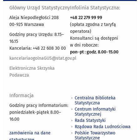
Główny Urząd Statystyczny
Infolinia Statystyczna:
Aleja Niepodległości 208
+48
22 279 99 99
00-925 Warszawa
(opłata zgodna z taryfą
operatora)
Godziny pracy Urzędu: 8.15–
Konsultanci są dostępni
16.15
w dni robocze:
Kancelaria: +48 22 608 30 00
pon
–
pt : godz. 8.00
–
15.00
kancelariaogolnaGUS@stat.gov.pl
Elektroniczna Skrzynka
Podawcza
Informacja
Centralna Biblioteka
Statystyczna
Godziny pracy Informatorium:
Centrum Informatyki
poniedziałek-piątek 8.00
–
Statystycznej
16.00
Rada Statystyki
Rządowa Rada Ludnościowa
zamówienia na dane
Polskie Towarzystwo
Statystyczne
statystyczne