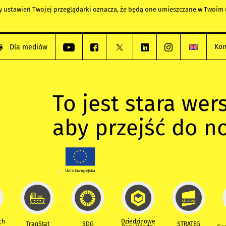
any ustawień Twojej przeglądarki oznacza, że będą one umieszczane w Twoi
Kon
Dla mediów
To jest stara wers
aby przejść do n
ch
Dziedzinowe
TranStat
SDG
STRATEG