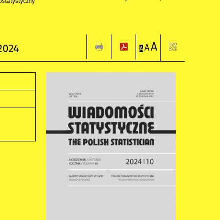
statystyczny
A
2024
A
A