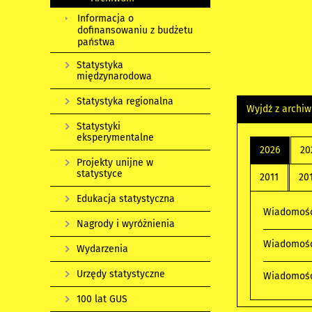
Informacja o
dofinansowaniu z budżetu
państwa
Statystyka
międzynarodowa
Statystyka regionalna
Wyjdź z archi
Statystyki
eksperymentalne
2026
20
Projekty unijne w
statystyce
2011
20
Edukacja statystyczna
Wiadomości
Nagrody i wyróżnienia
Wiadomości
Wydarzenia
Urzędy statystyczne
Wiadomości
100 lat GUS