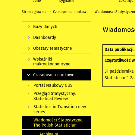
dane
sygnalne
Lokalnyc
Strona główna
Czasopisma naukowe
Wiadomości Statystyczne.
Bazy danych
Wiadomości
Dashboardy
Obszary tematyczne
Data publikacji:
Wskaźniki
Częstotliwość w
makroekonomiczne
31 października
Czasopisma naukowe
Statistician”. 
Portal Naukowy GUS
Przegląd Statystyczny.
Statistical Review
Statistics in Transition new
series
Wiadomości Statystyczne.
The Polish Statistician
Archiwum