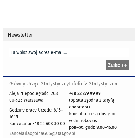
Newsletter
Główny Urząd Statystyczny
Infolinia Statystyczna:
Aleja Niepodległości 208
+48
22 279 99 99
00-925 Warszawa
(opłata zgodna z taryfą
operatora)
Godziny pracy Urzędu: 8.15–
Konsultanci są dostępni
16.15
w dni robocze:
Kancelaria: +48 22 608 30 00
pon
–
pt : godz. 8.00
–
15.00
kancelariaogolnaGUS@stat.gov.pl