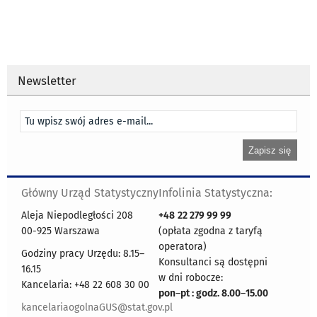
Newsletter
Główny Urząd Statystyczny
Infolinia Statystyczna:
Aleja Niepodległości 208
+48
22 279 99 99
00-925 Warszawa
(opłata zgodna z taryfą
operatora)
Godziny pracy Urzędu: 8.15–
Konsultanci są dostępni
16.15
w dni robocze:
Kancelaria: +48 22 608 30 00
pon
–
pt : godz. 8.00
–
15.00
kancelariaogolnaGUS@stat.gov.pl