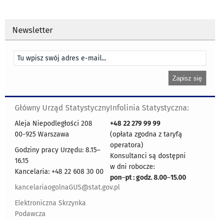
Newsletter
Główny Urząd Statystyczny
Infolinia Statystyczna:
Aleja Niepodległości 208
+48
22 279 99 99
00-925 Warszawa
(opłata zgodna z taryfą
operatora)
Godziny pracy Urzędu: 8.15–
Konsultanci są dostępni
16.15
w dni robocze:
Kancelaria: +48 22 608 30 00
pon
–
pt : godz. 8.00
–
15.00
kancelariaogolnaGUS@stat.gov.pl
Elektroniczna Skrzynka
Podawcza