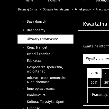
dane
sygnalne
Lokalnyc
Strona główna
Obszary tematyczne
Rynek pracy
Pracujący
Bazy danych
Kwartalna 
Dashboardy
Obszary tematyczne
Kwartalna informa
Ceny. Handel
Dzieci i rodzina
Wyjdź z archi
Edukacja
Gospodarka społeczna,
wolontariat
2026
20
Infrastruktura komunalna.
Nieruchomości
2011
20
Inne opracowania
Pracujący,
Koniunktura
Kultura. Turystyka. Sport
Ludność