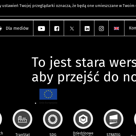
any ustawień Twojej przeglądarki oznacza, że będą one umieszczane w Twoi
Kon
Dla mediów
To jest stara wers
aby przejść do n
ch
Dziedzinowe
TranStat
SDG
STRATEG