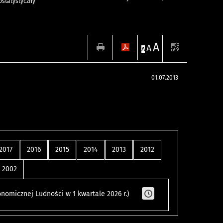
statystyczny
A
A
A
01.07.2013
2017
2016
2015
2014
2013
2012
2002
nomicznej Ludności w 1 kwartale 2026 r.)