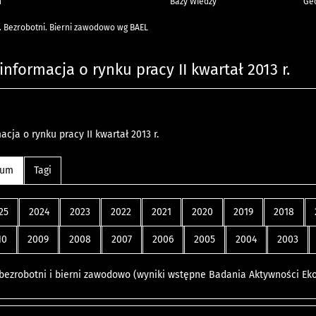
h
Bazy Wiedzy
Geo
. Bezrobotni. Bierni zawodowo wg BAEL
informacja o rynku pracy II kwartał 2013 r.
cja o rynku pracy II kwartał 2013 r.
wum
Tagi
25
2024
2023
2022
2021
2020
2019
2018
10
2009
2008
2007
2006
2005
2004
2003
 bezrobotni i bierni zawodowo (wyniki wstępne Badania Aktywności Eko